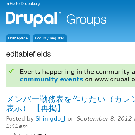
◄ Go to Drupal.org
Homepage
Log in / Register
editablefields
Events happening in the community 
community events
on www.drupal.o
メンバー勤務表を作りたい（カレ
表示） 【再掲】
Posted by
Shin-gdo_J
on
September 8, 2012 
1:41am