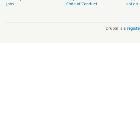
Jobs
Code of Conduct
api.dru
Drupal is a
regist