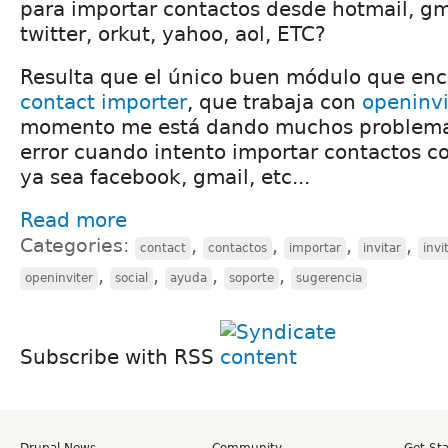
para importar contactos desde hotmail, gm
twitter, orkut, yahoo, aol, ETC?
Resulta que el único buen módulo que enc
contact importer
, que trabaja con
openinvi
momento me está dando muchos problema
error cuando intento importar contactos c
ya sea facebook, gmail, etc...
Read more
Categories:
,
,
,
,
contact
contactos
importar
invitar
invi
,
,
,
,
openinviter
social
ayuda
soporte
sugerencia
Subscribe with RSS
Drupal News
Community
Get St