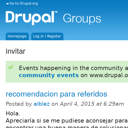
◄ Go to Drupal.org
Homepage
Log in / Register
invitar
Events happening in the community 
community events
on www.drupal.o
recomendacion para referidos
Posted by
alblez
on
April 4, 2015 at 6:29am
Hola.
Apreciaría si se me pudiese aconsejar para
encontrar una buena manera de soluciona