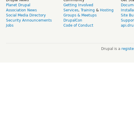
Planet Drupal
Getting Involved
Docume
Association News
Services
,
Training
&
Hosting
Install
Social Media Directory
Groups & Meetups
Site Bu
Security Announcements
DrupalCon
Suppor
Jobs
Code of Conduct
api.dru
Drupal is a
regist