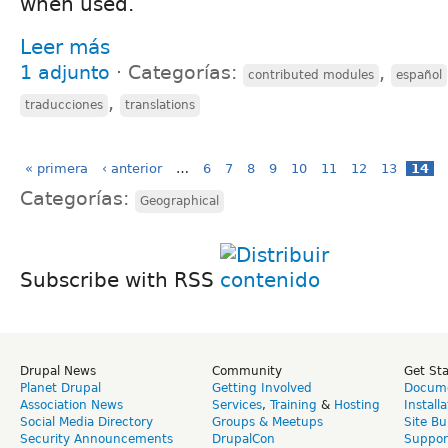
when used.
Leer más
1 adjunto
⋅
Categorías:
,
contributed modules
español
,
traducciones
translations
« primera
‹ anterior
…
6
7
8
9
10
11
12
13
14
Categorías:
Geographical
Subscribe with RSS
Drupal News
Community
Get St
Planet Drupal
Getting Involved
Docume
Association News
Services
,
Training
&
Hosting
Install
Social Media Directory
Groups & Meetups
Site Bu
Security Announcements
DrupalCon
Suppor