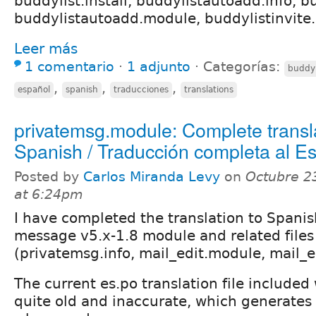
buddylist.install, buddylistautoadd.info, bu
buddylistautoadd.module, buddylistinvite
Leer más
1 comentario
⋅
1 adjunto
⋅
Categorías:
buddyl
,
,
,
español
spanish
traducciones
translations
privatemsg.module: Complete transla
Spanish / Traducción completa al E
Posted by
Carlos Miranda Levy
on
Octubre 2
at 6:24pm
I have completed the translation to Spanis
message v5.x-1.8 module and related file
(privatemsg.info, mail_edit.module, mail_ed
The current es.po translation file included
quite old and inaccurate, which generates 