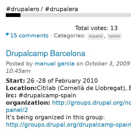
#drupalero / #drupalera
Total votes: 13
15 comments
⋅
Categories:
,
español
twitter
Drupalcamp Barcelona
Posted by
manuel garcia
on
October 3, 2009
10:45am
Start:
26 -28 of February 2010
Location:
Citilab (Cornellà de Llobregat),
irc:
#drupalcamp-spain
organization:
http://groups.drupal.org/
panel/2
It's being organized in this group:
http://groups.drupal.org/drupalcamp-spai