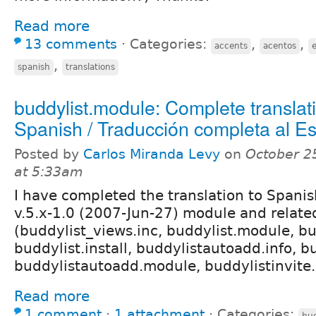
Read more
13 comments
⋅
Categories:
,
,
accents
acentos
,
spanish
translations
buddylist.module: Complete translati
Spanish / Traducción completa al E
Posted by
Carlos Miranda Levy
on
October 2
at 5:33am
I have completed the translation to Spanis
v.5.x-1.0 (2007-Jun-27) module and relate
(buddylist_views.inc, buddylist.module, bud
buddylist.install, buddylistautoadd.info, bu
buddylistautoadd.module, buddylistinvite
Read more
1 comment
⋅
1 attachment
⋅
Categories:
bud