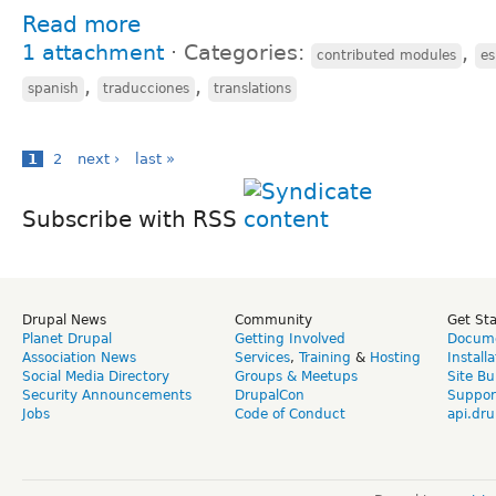
Read more
1 attachment
⋅
Categories:
,
contributed modules
es
,
,
spanish
traducciones
translations
1
2
next ›
last »
Subscribe with RSS
Drupal News
Community
Get St
Planet Drupal
Getting Involved
Docume
Association News
Services
,
Training
&
Hosting
Install
Social Media Directory
Groups & Meetups
Site Bu
Security Announcements
DrupalCon
Suppor
Jobs
Code of Conduct
api.dru