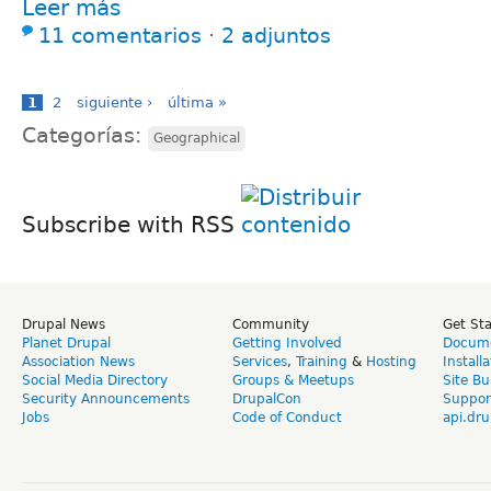
Leer más
11 comentarios
⋅
2 adjuntos
1
2
siguiente ›
última »
Categorías:
Geographical
Subscribe with RSS
Drupal News
Community
Get St
Planet Drupal
Getting Involved
Docume
Association News
Services
,
Training
&
Hosting
Install
Social Media Directory
Groups & Meetups
Site Bu
Security Announcements
DrupalCon
Suppor
Jobs
Code of Conduct
api.dru