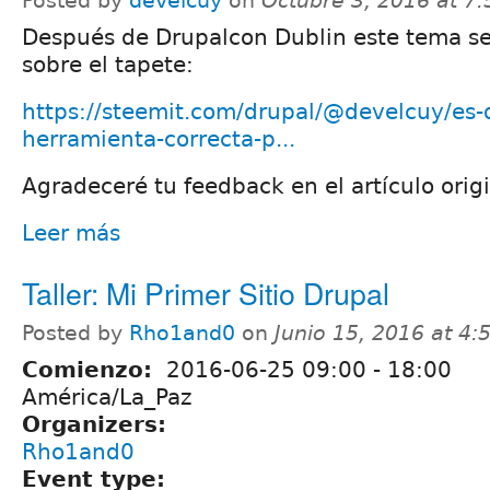
Posted by
develcuy
on
Octubre 3, 2016 at 7
Después de Drupalcon Dublin este tema se
sobre el tapete:
https://steemit.com/drupal/@develcuy/es-d
herramienta-correcta-p...
Agradeceré tu feedback en el artículo origi
Leer más
Taller: Mi Primer Sitio Drupal
Posted by
Rho1and0
on
Junio 15, 2016 at 4
Comienzo:
2016-06-25
09:00
-
18:00
América/La_Paz
Organizers:
Rho1and0
Event type: