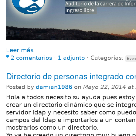
Leer más
2 comentarios
⋅
1 adjunto
⋅
Categorías:
Even
Directorio de personas integrado c
Posted by
damian1986
on
Mayo 22, 2014 at
Hola a todos necesito su ayuda pues estoy
crear un directorio dinámico que se integr
servidor ldap y necesito saber como puedo
campos del ldap e importarlos a un conten
mostrarlos como un directorio.
Yo ya he creado un directorio muy bueno p