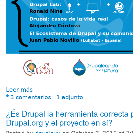
Leer más
3 comentarios
⋅
1 adjunto
¿És Drupal la herramienta correcta 
Drupal.org y el proyecto en sí?