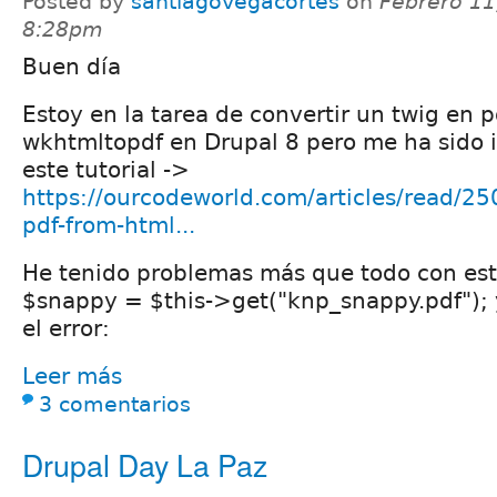
Posted by
santiagovegacortes
on
Febrero 11
8:28pm
Buen día
Estoy en la tarea de convertir un twig en pd
wkhtmltopdf en Drupal 8 pero me ha sido 
este tutorial ->
https://ourcodeworld.com/articles/read/25
pdf-from-html...
He tenido problemas más que todo con est
$snappy = $this->get("knp_snappy.pdf");
el error:
Leer más
3 comentarios
Drupal Day La Paz