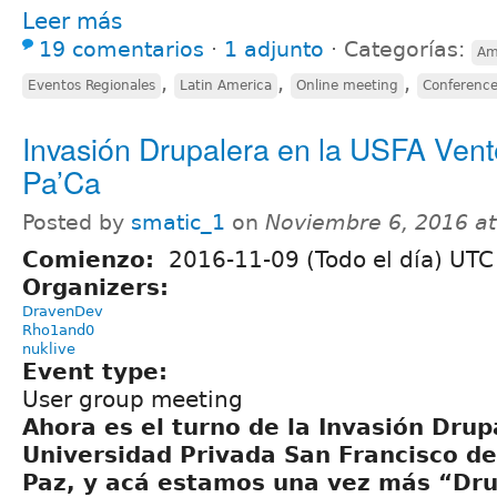
Leer más
19 comentarios
⋅
1 adjunto
⋅
Categorías:
Am
,
,
,
Eventos Regionales
Latin America
Online meeting
Conferenc
Invasión Drupalera en la USFA Vent
Pa’Ca
Posted by
smatic_1
on
Noviembre 6, 2016 a
Comienzo:
2016-11-09 (Todo el día) UTC
Organizers:
DravenDev
Rho1and0
nuklive
Event type:
User group meeting
Ahora es el turno de la Invasión Drup
Universidad Privada San Francisco de
Paz, y acá estamos una vez más “Dr