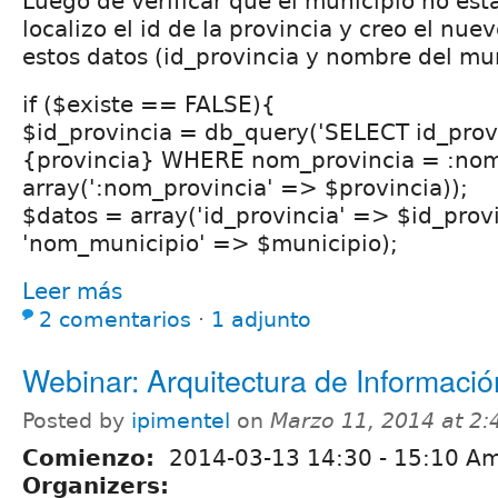
Luego de verificar que el municipio no est
localizo el id de la provincia y creo el nu
estos datos (id_provincia y nombre del mun
if ($existe == FALSE){
$id_provincia = db_query('SELECT id_pro
{provincia} WHERE nom_provincia = :nom_
array(':nom_provincia' => $provincia));
$datos = array('id_provincia' => $id_provi
'nom_municipio' => $municipio);
Leer más
2 comentarios
⋅
1 adjunto
Webinar: Arquitectura de Informaci
Posted by
ipimentel
on
Marzo 11, 2014 at 2
Comienzo:
2014-03-13
14:30
-
15:10
Am
Organizers: