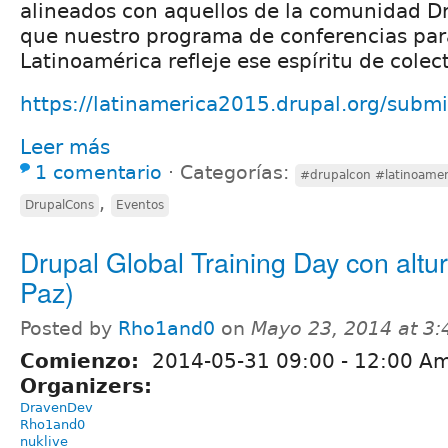
alineados con aquellos de la comunidad D
que nuestro programa de conferencias pa
Latinoamérica refleje ese espíritu de colec
https://latinamerica2015.drupal.org/submi
Leer más
1 comentario
⋅
Categorías:
#drupalcon #latinoamer
,
DrupalCons
Eventos
Drupal Global Training Day con altu
Paz)
Posted by
Rho1and0
on
Mayo 23, 2014 at 3
Comienzo:
2014-05-31
09:00
-
12:00
Amé
Organizers:
DravenDev
Rho1and0
nuklive