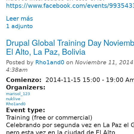
https://www.facebook.com/events/99354
Leer más
1 adjunto
Drupal Global Training Day Noviem
El Alto, La Paz, Bolivia
Posted by
Rho1and0
on
Noviembre 11, 2014
4:38am
Comienzo:
2014-11-15
15:00
-
19:00
Amé
Organizers:
marisol_123
nuklive
Rho1and0
Event type:
Training (free or commercial)
Celebrando por segunda vez en La Paz el G
pero esta vez en la ciudad de El Alto.