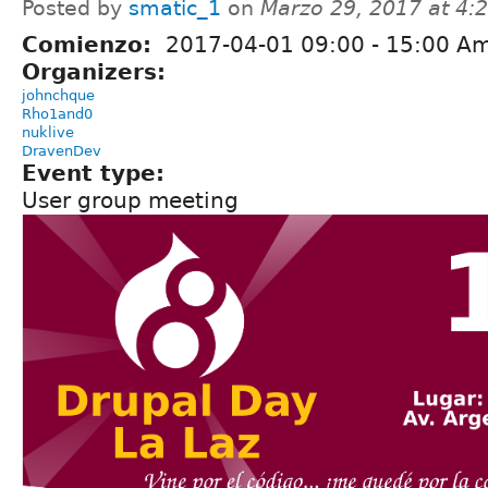
Posted by
smatic_1
on
Marzo 29, 2017 at 4
Comienzo:
2017-04-01
09:00
-
15:00
Amé
Organizers:
johnchque
Rho1and0
nuklive
DravenDev
Event type:
User group meeting