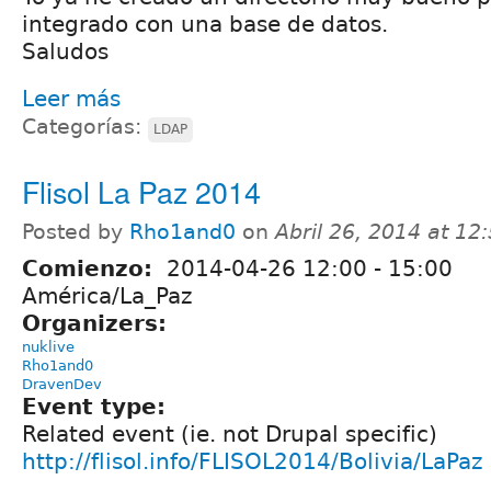
integrado con una base de datos.
Saludos
Leer más
Categorías:
LDAP
Flisol La Paz 2014
Posted by
Rho1and0
on
Abril 26, 2014 at 1
Comienzo:
2014-04-26
12:00
-
15:00
América/La_Paz
Organizers:
nuklive
Rho1and0
DravenDev
Event type:
Related event (ie. not Drupal specific)
http://flisol.info/FLISOL2014/Bolivia/LaPaz