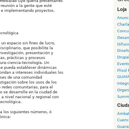
 Medialab Gye quería presentarles
 reunión a la gente que esté
Loja
s e implementando proyectos.
Anunc
Charl
Concu
ecnológica
Desarr
 un espacio sin fines de lucro,
Difusi
ciplinario, que posibilite la
Diseñ
investigación, presentación y
Drupa
as, prácticas y procesos
tura-ciencia-tecnología. Un
Event
se pueda establecer dinámicas
Flisol
ondan a intereses individuales los
GUAY
reses de una comunidad
tigación sobre los usos de los
Integr
e redes comunitarias, para el
Organ
o se desarrolle en la ciudad de
Summ
a nivel nacional y regional con
tecnológica.
Ciud
a los siguientes números, ó
Amba
rónica:
Cuenc
Guara