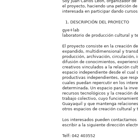
Soy Juan Carlos León, organizador de
el proyecto, haciendo una petición de
interesada en participar dando curso
DESCRIPCIÓN DEL PROYECTO
gye+lab
laboratorio de producción cultural y t
El proyecto consiste en la creación de
expandido, multidimensional y transdis
producción, archivación, circulación, 
difusión de conocimientos, experienci
creativos vinculados a la relación cul
espacio independiente desde el cual 
productivas independientes, que resp
cuales puedan repercutir en los inte
determinada. Un espacio para la inves
recursos tecnológicos y la creación d
trabajo colectivo, cuyo funcionamient
Guayaquil y que mantenga relaciones 
otros espacios de creación cultural y 
Los interesados pueden contactarnos 
escribir a la siguiente dirección elect
Telf: 042 403552