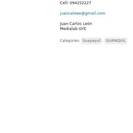
Cell: 094252227
juancaleee@gmail.com
Juan Carlos León
Medialab GYE
Categories:
Guayaquil
,
GUAYAQUIL