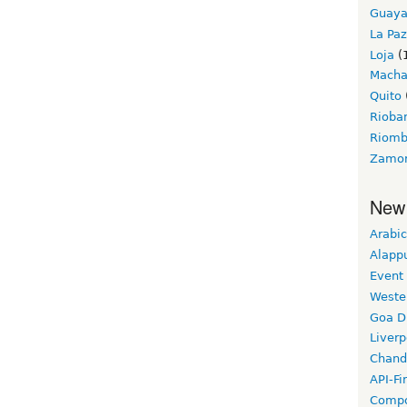
Guaya
La Paz
Loja
(
Macha
Quito
Riob
Riom
Zamo
New
Arabic
Alapp
Event
Weste
Goa D
Liverp
Chand
API-Fi
Compo