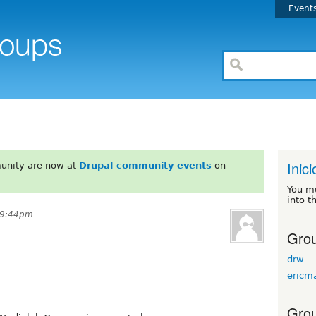
Event
Inici
unity are now at
Drupal community events
on
You m
into t
t 9:44pm
Grou
drw
ericm
Grou