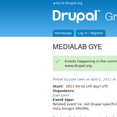
◄ Go to Drupal.org
Homepage
Log in / Register
MEDIALAB GYE
Events happening in the comm
www.drupal.org.
Posted by
Juan Leon
on
April 1, 2011 a
Start:
2011-04-01 (All day) UTC
Organizers:
Juan Leon
Event type:
Related event (ie. not Drupal specific)
Hola Amigos DRUPAL