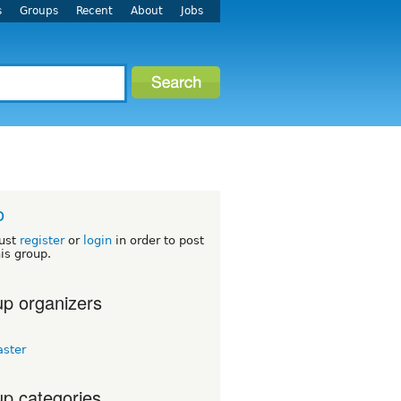
s
Groups
Recent
About
Jobs
o
ust
register
or
login
in order to post
his group.
p organizers
aster
p categories