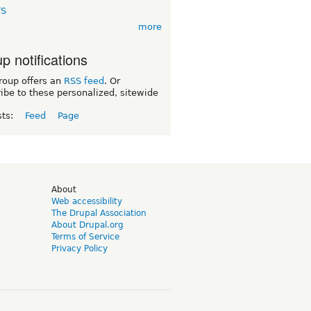
TS
more
p notifications
roup offers an
RSS feed
. Or
ibe to these personalized, sitewide
sts:
Feed
Page
d
About
Web accessibility
The Drupal Association
About Drupal.org
Terms of Service
Privacy Policy