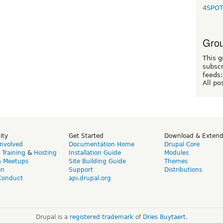
4SPO
Grou
This g
subscr
feeds:
All po
ity
Get Started
Download & Exten
Involved
Documentation Home
Drupal Core
,
Training
&
Hosting
Installation Guide
Modules
& Meetups
Site Building Guide
Themes
on
Support
Distributions
Conduct
api.drupal.org
Drupal is a
registered trademark
of
Dries Buytaert
.