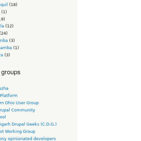
quil
(18)
(1)
19)
la
(12)
(24)
amba
(3)
bamba
(1)
ra
(3)
 groups
uzha
 Platform
rn Ohio User Group
rupal Community
ool
igarh Drupal Geeks (C.D.G.)
rst Working Group
ny opinionated developers