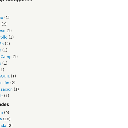
io
(1)
a
(2)
rso
(1)
ollo
(1)
ón
(2)
o
(1)
lCamp
(1)
o
(1)
(1)
AQUIL
(1)
ación
(2)
izacion
(1)
it
(1)
ades
to
(9)
a
(18)
nda
(2)