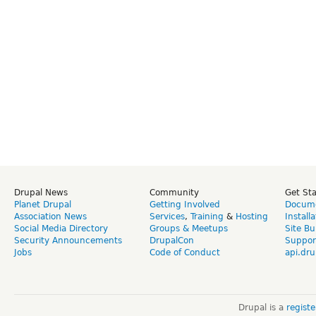
Drupal News
Community
Get St
Planet Drupal
Getting Involved
Docume
Association News
Services
,
Training
&
Hosting
Install
Social Media Directory
Groups & Meetups
Site Bu
Security Announcements
DrupalCon
Suppor
Jobs
Code of Conduct
api.dru
Drupal is a
regist