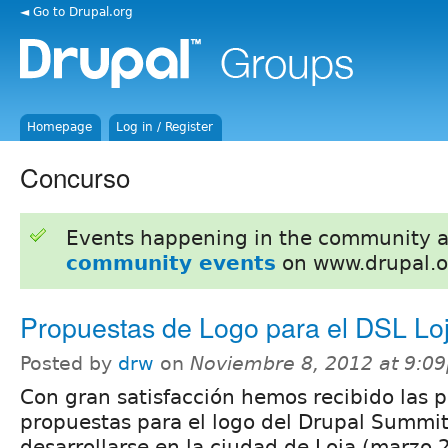
◄ Go to Drupal.org
Homepage
Log in / Register
Concurso
Events happening in the community 
community events
on www.drupal.o
Propuestas de Logo para el DSL Lo
Posted by
drw
on
Noviembre 8, 2012 at 9:0
Con gran satisfacción hemos recibido las 
propuestas para el logo del Drupal Summit
desarrollarse en la ciudad de Loja (marzo 