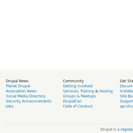
Drupal News
Community
Get St
Planet Drupal
Getting Involved
Docume
Association News
Services
,
Training
&
Hosting
Install
Social Media Directory
Groups & Meetups
Site Bu
Security Announcements
DrupalCon
Suppor
Jobs
Code of Conduct
api.dru
Drupal is a
regist