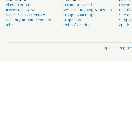
Planet Drupal
Getting Involved
Docume
Association News
Services
,
Training
&
Hosting
Install
Social Media Directory
Groups & Meetups
Site Bu
Security Announcements
DrupalCon
Suppor
Jobs
Code of Conduct
api.dru
Drupal is a
regist