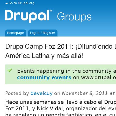
◄ Go to Drupal.org
Homepage
Log in / Register
DrupalCamp Foz 2011: ¡Difundiendo 
América Latina y más allá!
Events happening in the community 
community events
on www.drupal.o
Posted by
develcuy
on
November 8, 2011 at
Hace unas semanas se llevó a cabo el Dr
Foz 2011, y Nick Vidal, organizador del ev
ha regalado un reporte fantástico, en el cu