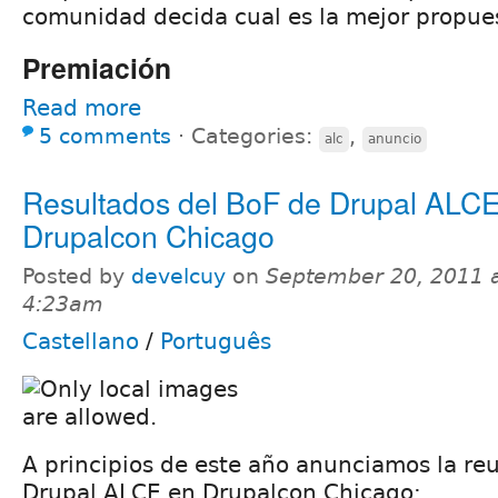
comunidad decida cual es la mejor propue
Premiación
Read more
5 comments
⋅
Categories:
,
alc
anuncio
Resultados del BoF de Drupal ALC
Drupalcon Chicago
Posted by
develcuy
on
September 20, 2011 
4:23am
Castellano
/
Português
A principios de este año anunciamos la re
Drupal ALCE en Drupalcon Chicago: