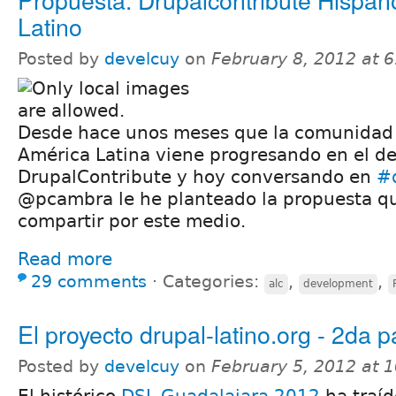
Latino
Posted by
develcuy
on
February 8, 2012 at 
Desde hace unos meses que la comunidad
América Latina viene progresando en el des
DrupalContribute y hoy conversando en
#
@pcambra le he planteado la propuesta q
compartir por este medio.
Read more
29 comments
⋅
Categories:
,
,
alc
development
El proyecto drupal-latino.org - 2da p
Posted by
develcuy
on
February 5, 2012 at 
El histórico
DSL Guadalajara 2012
ha traíd