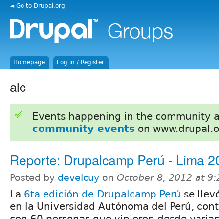
◄ Go to Drupal.org
Homepage
Log in / Register
alc
Events happening in the community 
community events
on www.drupal.o
Reporte: Drupalcamp Perú - Lima 2
Posted by
develcuy
on
October 8, 2012 at 9
La
6ta edición de Drupalcamp Perú
se llev
en la Universidad Autónoma del Perú, con
con 60 personas que vinieron desde varias