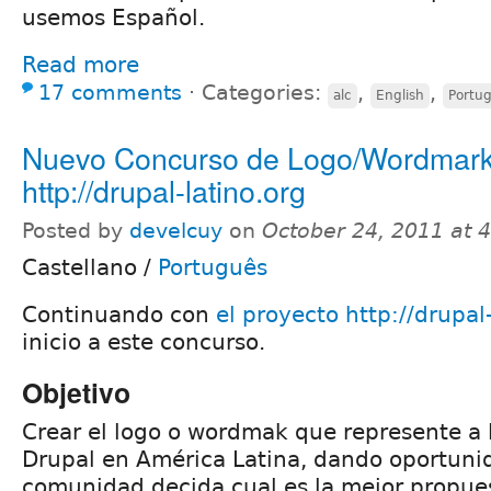
usemos Español.
Read more
17 comments
⋅
Categories:
,
,
alc
English
Portu
Nuevo Concurso de Logo/Wordmark
http://drupal-latino.org
Posted by
develcuy
on
October 24, 2011 at 
Castellano
/
Português
Continuando con
el proyecto http://drupal
inicio a este concurso.
Objetivo
Crear el logo o wordmak que represente a
Drupal en América Latina, dando oportunid
comunidad decida cual es la mejor propue