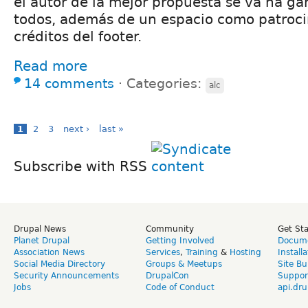
el autor de la mejor propuesta se va ha gan
todos, además de un espacio como patroci
créditos del footer.
Read more
14 comments
⋅
Categories:
alc
1
2
3
next ›
last »
Subscribe with RSS
Drupal News
Community
Get St
Planet Drupal
Getting Involved
Docume
Association News
Services
,
Training
&
Hosting
Install
Social Media Directory
Groups & Meetups
Site Bu
Security Announcements
DrupalCon
Suppor
Jobs
Code of Conduct
api.dru