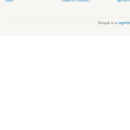
Jobs
Code of Conduct
api.dru
Drupal is a
regist