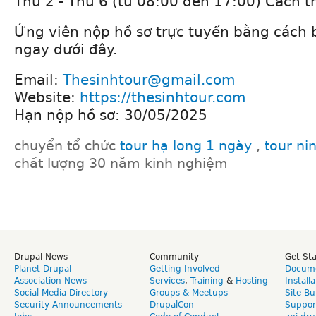
Thứ 2 - Thứ 6 (từ 08:00 đến 17:00) Cách 
Ứng viên nộp hồ sơ trực tuyến bằng cách
ngay dưới đây.
Email:
Thesinhtour@gmail.com
Website:
https://thesinhtour.com​
Hạn nộp hồ sơ: 30/05/2025
chuyển tổ chức
tour hạ long 1 ngày
,
tour ni
chất lượng 30 năm kinh nghiệm
Drupal News
Community
Get St
Planet Drupal
Getting Involved
Docume
Association News
Services
,
Training
&
Hosting
Install
Social Media Directory
Groups & Meetups
Site Bu
Security Announcements
DrupalCon
Suppor