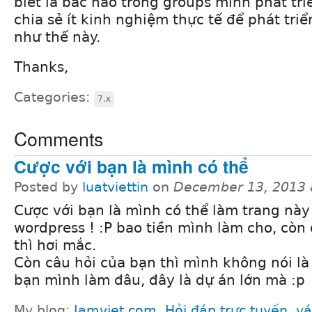
biết là bác nào trong groups mình phát tr
chia sẻ ít kinh nghiệm thực tế để phát tri
như thế này.
Thanks,
Categories:
7.x
Comments
Cược với bạn là mình có thể
Posted by
luatviettin
on
December 13, 2013 
Cược với bạn là mình có thể làm trang nà
wordpress ! :P bao tiền mình làm cho, còn
thì hơi mắc.
Còn câu hỏi của bạn thì mình không nói là
bạn mình làm đâu, đây là dự án lớn mà :p
My blog:
Jamviet.com
,
Hỏi đáp trực tuyến
,
vá