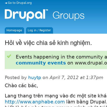
◄ Go to Drupal.org
Homepage
Log in / Register
Hỏi về việc chia sẻ kinh nghiệm.
Events happening in the community 
community events
on www.drupal.o
Posted by
huytp
on
April 7, 2012 at 1:37pm
Chào các bác,
Lang thang trên mạng vào đc một site khá
http://www.anphabe.com
làm bằng Drupal