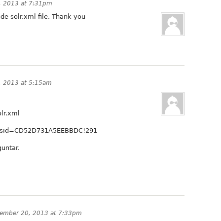
, 2013 at 7:31pm
de solr.xml file. Thank you
 2013 at 5:15am
olr.xml
r?resid=CD52D731A5EEBBDC!291
guntar.
ember 20, 2013 at 7:33pm