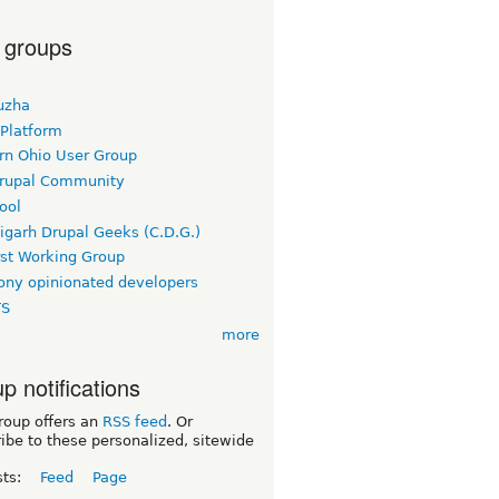
 groups
uzha
 Platform
rn Ohio User Group
rupal Community
ool
igarh Drupal Geeks (C.D.G.)
rst Working Group
ny opinionated developers
TS
more
p notifications
roup offers an
RSS feed
. Or
ibe to these personalized, sitewide
sts:
Feed
Page