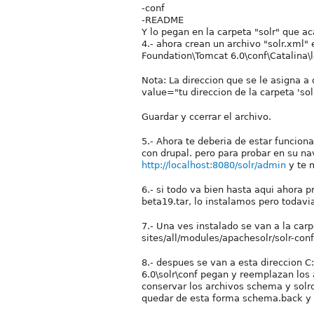
-conf
-README
Y lo pegan en la carpeta "solr" que a
4.- ahora crean un archivo "solr.xml"
Foundation\Tomcat 6.0\conf\Catalina\l
Nota: La direccion que se le asigna a 
value="tu direccion de la carpeta 'solr
Guardar y ccerrar el archivo.
5.- Ahora te deberia de estar funcion
con drupal. pero para probar en su na
http://localhost:8080/solr/admin
y te m
6.- si todo va bien hasta aqui ahora
beta19.tar, lo instalamos pero todavia
7.- Una ves instalado se van a la ca
sites/all/modules/apachesolr/solr-con
8.- despues se van a esta direccion 
6.0\solr\conf pegan y reemplazan los 
conservar los archivos schema y solrc
quedar de esta forma schema.back y s