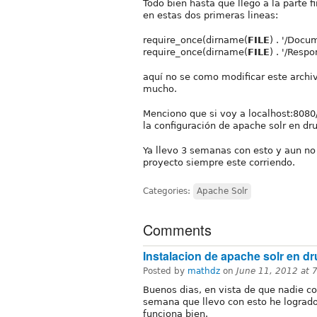
Todo bien hasta que llego a la parte 
en estas dos primeras lineas:
require_once(dirname(
FILE
) . '/Docu
require_once(dirname(
FILE
) . '/Resp
aquí no se como modificar este archiv
mucho.
Menciono que si voy a localhost:8080
la configuración de apache solr en dr
Ya llevo 3 semanas con esto y aun no 
proyecto siempre este corriendo.
Categories:
Apache Solr
Comments
Instalacion de apache solr en dr
Posted by
mathdz
on
June 11, 2012 at
Buenos dias, en vista de que nadie co
semana que llevo con esto he logrado
funciona bien.