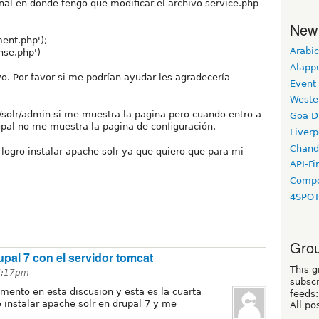
final en donde tengo que modificar el archivo service.php
New
ment.php');
Arabic
onse.php')
Alapp
o. Por favor si me podrían ayudar les agradecería
Event
Weste
/solr/admin si me muestra la pagina pero cuando entro a
Goa D
upal no me muestra la pagina de configuración.
Liverp
Chand
logro instalar apache solr ya que quiero que para mi
API-Fi
Compo
4SPO
Grou
upal 7 con el servidor tomcat
This g
 7:17pm
subscr
mento en esta discusion y esta es la cuarta
feeds:
 instalar apache solr en drupal 7 y me
All po