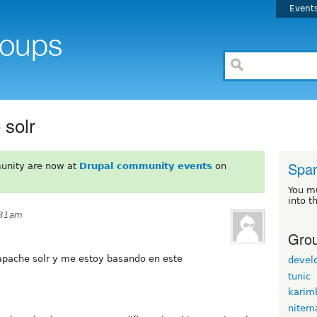
Event
 solr
Span
unity are now at
Drupal community events
on
You m
into t
:31am
Grou
 apache solr y me estoy basando en este
devel
tunic
karim
nitem