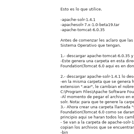
Esto es lo que utilice.
-apache-solr-1.4.1
-apachesolr-7.x-1.0-beta19.tar
-apache-tomcat-6.0.35
Antes de comenzar les aclaro que las
Sistema Operativo que tengan.
1.- descargar apache-tomcat-6.0.35 y 
-Este genera una carpeta en esta dir
Foundation\Tomcat 6.0 aqui es en don
2.- descargar apache-solr-1.4.1 lo d
-en la misma carpeta que se genera h
extension ".war", le cambian el nobre 
C:\Program Files\Apache Software Fo
-Al momento de pegar el archivo en e
solr. Nota: para que te genere la carp
3.- Ahora crear una carpeta llamada "
Foundation\Tomcat 6.0 como se daran
principio aqui se haran todos los cam
- Se van a la carpeta de apache-solr
copian los archivos que se encuentran
-bin