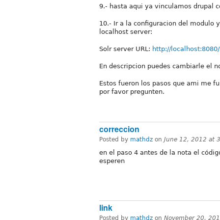
9.- hasta aqui ya vinculamos drupal c
10.- Ir a la configuracion del modulo
localhost server:
Solr server URL:
http://localhost:8080/
En descripcion puedes cambiarle el no
Estos fueron los pasos que ami me fu
por favor pregunten.
correccion
Posted by
mathdz
on
June 12, 2012 at 
en el paso 4 antes de la nota el códig
esperen
link
Posted by
mathdz
on
November 20, 201