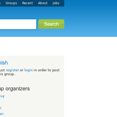
s
Groups
Recent
About
Jobs
ish
ust
register
or
login
in order to post
his group.
p organizers
cuy
b
an