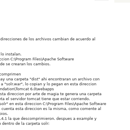
 direcciones de los archivos cambian de acuerdo al
lo instalan.
eccion C:\Program Files\Apache Software
de se crearan los cambios.
escomprimen
ay una carpeta "dist" ahi encontraran un archivo con
a "solr.war", lo copian y lo pegan en esta direccion
undation\Tomcat 6.0\webapps
sta direccion por arte de magia te genera una carpeta
eta el servidor tomcat tiene que estar corriendo.
solr" en esta direccion C:\Program Files\Apache Software
 cuenta esta direccion es la misma, como comente al
bios.
-1.4.1 la que descomprimieron. despues a example y
 dentro de la carpeta solr: