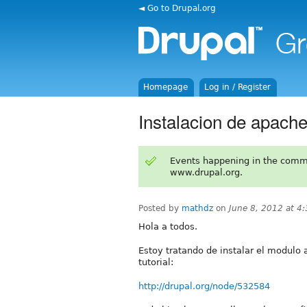
◄ Go to Drupal.org
Homepage
Log in / Register
Instalacion de apache
Events happening in the comm
www.drupal.org.
Posted by
mathdz
on
June 8, 2012 at 4
Hola a todos.
Estoy tratando de instalar el modulo
tutorial:
http://drupal.org/node/532584