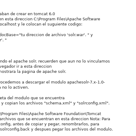
caban de crear en tomcat 6.0
 en esta direccion C:\Program Files\Apache Software
ocalhost y le colocan el suguiente codigo:
docBase="tu direccion de archivo 'solr.war'. " y
'. "
ando el apache solr. recuerden que aun no lo vinculamos
vegador ir a esta direccion
ostrara la pagina de apache solr.
 procedemos a descargar el modulo apachesolr-7.x-1.0-
 no lo activen.
rpeta del modulo que se encuentra
f y copian los archivos "schema.xml" y "solrconfig.xml".
C:\Program Files\Apache Software Foundation\Tomcat
archivos que se encuentran en esta direccion Nota: Para
onfig, antes de copiar y pegar, renombrarlos, para
olrconfig.back y despues pegar los archivos del modulo.