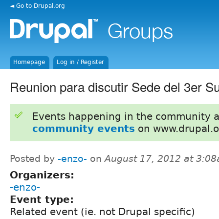
◄ Go to Drupal.org
Homepage
Log in / Register
Reunion para discutir Sede del 3er S
Events happening in the community 
community events
on www.drupal.o
Posted by
-enzo-
on
August 17, 2012 at 3:0
Organizers:
-enzo-
Event type:
Related event (ie. not Drupal specific)