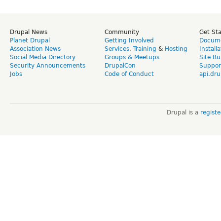
Drupal News
Community
Get St
Planet Drupal
Getting Involved
Docume
Association News
Services
,
Training
&
Hosting
Install
Social Media Directory
Groups & Meetups
Site Bu
Security Announcements
DrupalCon
Suppor
Jobs
Code of Conduct
api.dru
Drupal is a
regist