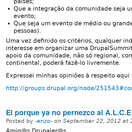
países;
Que a integração da comunidade seja u
evento;
Que seja um evento de médio ou grande
pessoas).
Uma vez definido os critérios, qualquer in
interesse em organizar uma DrupalSummit
apoio da comunidade, não só regional, c
continental, poderá fazê-lo livremente.
Expressei minhas opiniões à respeito aqu
http://groups.drupal.org/node/251543#
El porque ya no pernezco al A.L.C.E
Posted by
-enzo-
on
September 22, 2012 at
Amig@s Drupaler@s