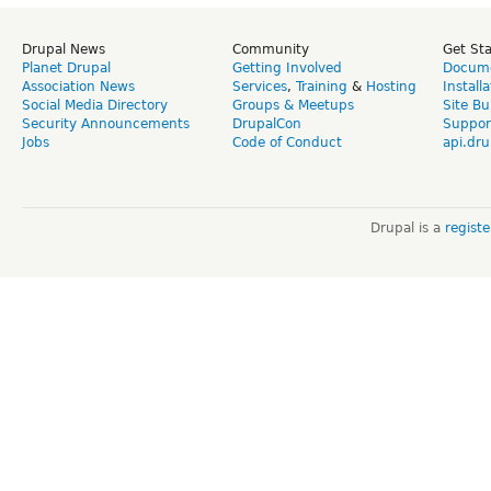
Drupal News
Community
Get St
Planet Drupal
Getting Involved
Docume
Association News
Services
,
Training
&
Hosting
Install
Social Media Directory
Groups & Meetups
Site Bu
Security Announcements
DrupalCon
Suppor
Jobs
Code of Conduct
api.dru
Drupal is a
regist