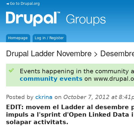
◄ Go to Drupal.org
Homepage
Log in / Register
Drupal Ladder Novembre > Desembr
Events happening in the community 
community events
on www.drupal.o
Posted by
ckrina
on
October 7, 2012 at 8:4
EDIT: movem el Ladder al desembre 
impuls a l'sprint d'Open Linked Data i
solapar activitats.