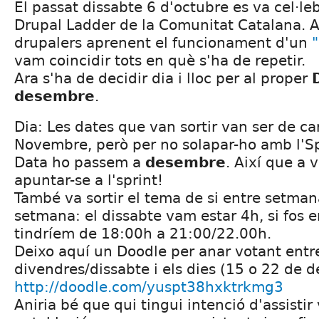
El passat dissabte 6 d'octubre es va cel·le
Drupal Ladder de la Comunitat Catalana. A
drupalers aprenent el funcionament d'un
vam coincidir tots en què s'ha de repetir.
Ara s'ha de decidir dia i lloc per al proper
desembre
.
Dia: Les dates que van sortir van ser de ca
Novembre, però per no solapar-ho amb l'S
Data ho passem a
desembre
. Així que a 
apuntar-se a l'sprint!
També va sortir el tema de si entre setman
setmana: el dissabte vam estar 4h, si fos 
tindríem de 18:00h a 21:00/22.00h.
Deixo aquí un Doodle per anar votant entr
divendres/dissabte i els dies (15 o 22 de 
http://doodle.com/yuspt38hxktrkmg3
Aniria bé que qui tingui intenció d'assistir