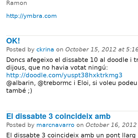
Ramon
http://ymbra.com
OK!
Posted by
ckrina
on
October 15, 2012 at 5:
Doncs afegeixo el dissabte 10 al doodle i t
dijous, que no havia votat ningú:
http://doodle.com/yuspt38hxktrkmg3
@albarin, @trebormc i Eloi, si voleu podeu
també ;)
El dissabte 3 coincideix amb
Posted by
marcnavarro
on
October 16, 2012
El dissabte 3 coincideix amb un pont llarg