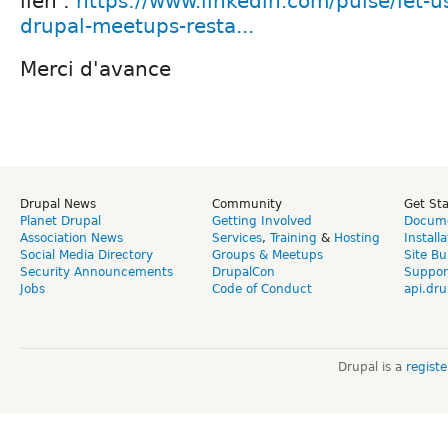
lien :
https://www.linkedin.com/pulse/let-us
drupal-meetups-resta...
Merci d'avance
Drupal News
Community
Get St
Planet Drupal
Getting Involved
Docume
Association News
Services
,
Training
&
Hosting
Install
Social Media Directory
Groups & Meetups
Site Bu
Security Announcements
DrupalCon
Suppor
Jobs
Code of Conduct
api.dru
Drupal is a
regist