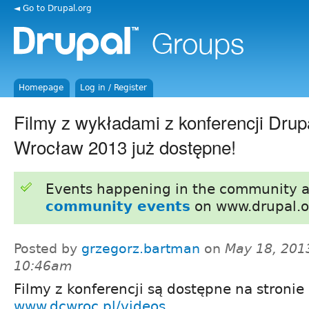
◄ Go to Drupal.org
Homepage
Log in / Register
Filmy z wykładami z konferencji Dr
Wrocław 2013 już dostępne!
Events happening in the community 
community events
on www.drupal.o
Posted by
grzegorz.bartman
on
May 18, 201
10:46am
Filmy z konferencji są dostępne na stronie
www.dcwroc.pl/videos