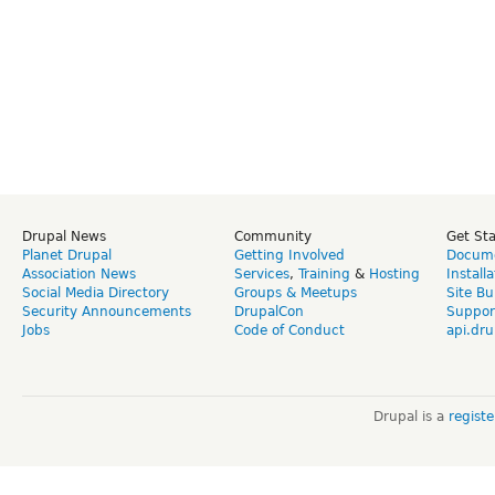
Drupal News
Community
Get St
Planet Drupal
Getting Involved
Docume
Association News
Services
,
Training
&
Hosting
Install
Social Media Directory
Groups & Meetups
Site Bu
Security Announcements
DrupalCon
Suppor
Jobs
Code of Conduct
api.dru
Drupal is a
regist