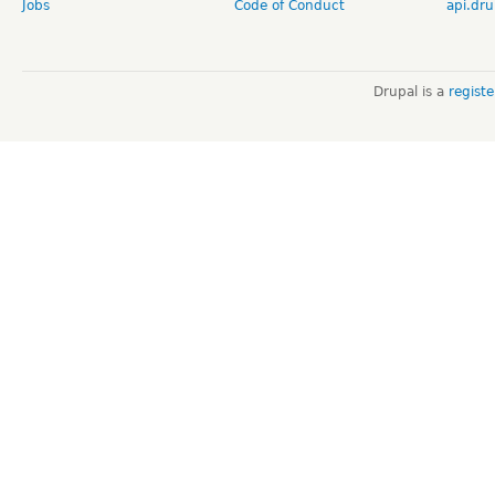
Jobs
Code of Conduct
api.dru
Drupal is a
regist