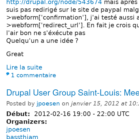
http://drupal.org/node/543674
mais aprés 
suis pas redirigé sur le site de paypal mal
>webform['confirmation'], j'ai testé aussi
>webform['redirect_url']. En fait je crois qu
l'air bon ne s'éxécute pas
Quelqu'un a une idée ?
Great
Lire la suite
1 commentaire
Drupal User Group Saint-Louis: Me
Posted by
jpoesen
on
janvier 15, 2012 at 1
Début:
2012-02-16
19:00
-
22:00
UTC
Organizers:
jpoesen
bassthiam