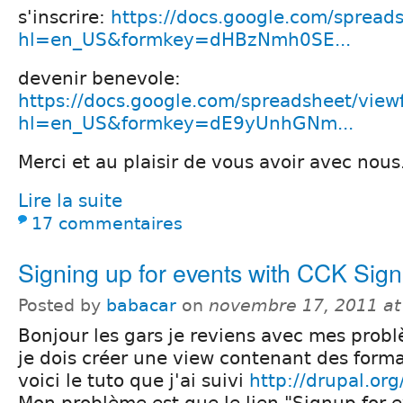
s'inscrire:
https://docs.google.com/spread
hl=en_US&formkey=dHBzNmh0SE...
devenir benevole:
https://docs.google.com/spreadsheet/view
hl=en_US&formkey=dE9yUnhGNm...
Merci et au plaisir de vous avoir avec nous
Lire la suite
17 commentaires
Signing up for events with CCK Sig
Posted by
babacar
on
novembre 17, 2011 a
Bonjour les gars je reviens avec mes probl
je dois créer une view contenant des forma
voici le tuto que j'ai suivi
http://drupal.or
Mon problème est que le lien "Signup for e