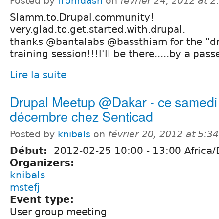
Posted by
fromdash
on
février 24, 2012 at 
Slamm.to.Drupal.community!
very.glad.to.get.started.with.drupal.
thanks @bantalabs @bassthiam for the "dr
training session!!!l'll be there.....by a pa
Lire la suite
Drupal Meetup @Dakar - ce samedi
décembre chez Senticad
Posted by
knibals
on
février 20, 2012 at 5:
Début:
2012-02-25
10:00
-
13:00
Africa/
Organizers:
knibals
mstefj
Event type:
User group meeting