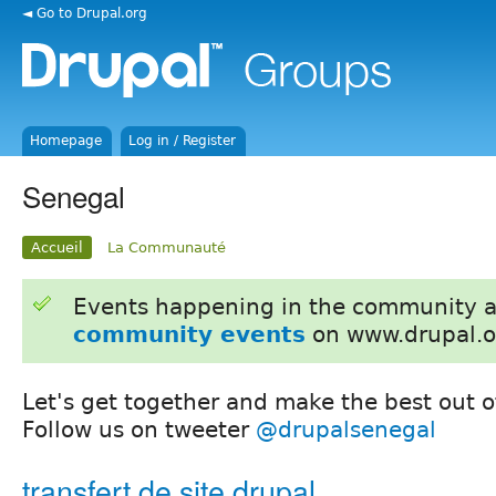
◄ Go to Drupal.org
Homepage
Log in / Register
Senegal
Accueil
La Communauté
Events happening in the community 
community events
on www.drupal.o
Let's get together and make the best out of
Follow us on tweeter
@drupalsenegal
transfert de site drupal