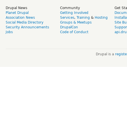
Drupal News
Community
Get St
Planet Drupal
Getting Involved
Docume
Association News
Services
,
Training
&
Hosting
Install
Social Media Directory
Groups & Meetups
Site Bu
Security Announcements
DrupalCon
Suppor
Jobs
Code of Conduct
api.dru
Drupal is a
regist