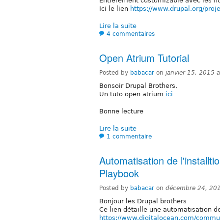
Entièrement customizable avec les fic
Ici le lien
https://www.drupal.org/proje
Lire la suite
4 commentaires
Open Atrium Tutorial
Posted by
babacar
on
janvier 15, 2015 
Bonsoir Drupal Brothers,
Un tuto open atrium
ici
Bonne lecture
Lire la suite
1 commentaire
Automatisation de l'install
Playbook
Posted by
babacar
on
décembre 24, 20
Bonjour les Drupal brothers
Ce lien détaille une automatisation de
https://www.digitalocean.com/communi