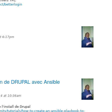
hiers TPL.
ct/betterlogin
at 6:17pm
tion de DRUPAL avec Ansible
14 at 10:36am
 l'install de Drupal
ty/tutorials/how-to-create-an-ansible-playbook-to-