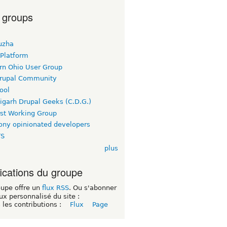
 groups
uzha
 Platform
rn Ohio User Group
rupal Community
ool
igarh Drupal Geeks (C.D.G.)
rst Working Group
ny opinionated developers
TS
plus
fications du groupe
oupe offre un
flux RSS
. Ou s'abonner
lux personnalisé du site :
 les contributions :
Flux
Page