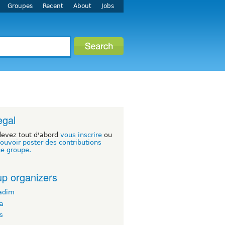
Groupes
Recent
About
Jobs
egal
devez tout d'abord
vous inscrire
ou
ouvoir poster des contributions
ce groupe.
p organizers
adim
ba
s