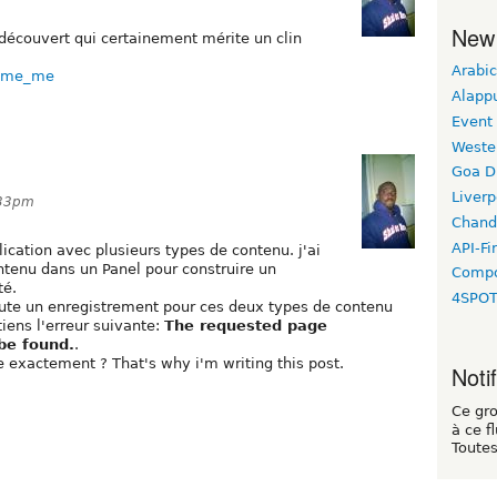
New
écouvert qui certainement mérite un clin
Arabic
frame_me
Alapp
Event
Weste
Goa D
Liverp
:33pm
Chand
API-Fi
ication avec plusieurs types de contenu. j'ai
tenu dans un Panel pour construire un
Compo
té.
4SPO
joute un enregistrement pour ces deux types de contenu
tiens l'erreur suivante:
The requested page
be found.
.
e exactement ? That's why i'm writing this post.
Noti
Ce gr
à ce f
Toutes