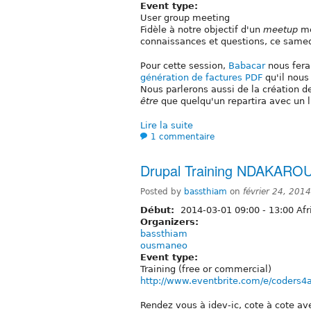
Event type:
User group meeting
Fidèle à notre objectif d'un
meetup
me
connaissances et questions, ce samed
Pour cette session,
Babacar
nous fera
génération de factures PDF
qu'il nous
Nous parlerons aussi de la création de
être
que quelqu'un repartira avec un li
Lire la suite
1 commentaire
Drupal Training NDAKAROU
Posted by
bassthiam
on
février 24, 201
Début:
2014-03-01
09:00
-
13:00
Afr
Organizers:
bassthiam
ousmaneo
Event type:
Training (free or commercial)
http://www.eventbrite.com/e/coders4afr
Rendez vous à idev-ic, cote à cote ave