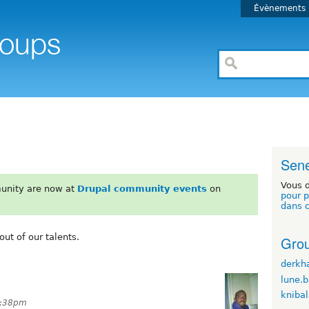
Évènements
Sen
Vous 
unity are now at
Drupal community events
on
pour p
dans 
ut of our talents.
Grou
derkh
lune.
knibal
5:38pm