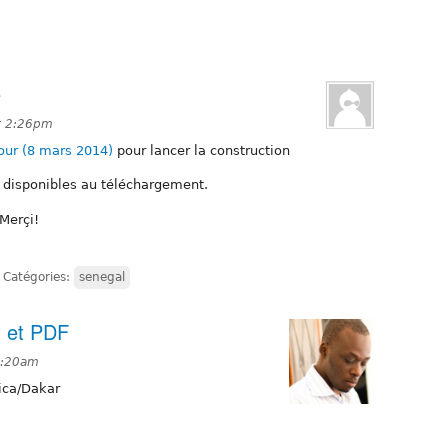
é
t 2:26pm
our (8 mars 2014)
pour lancer la construction
 disponibles au téléchargement.
 Merçi!
Catégories:
senegal
t et PDF
0:20am
ica/Dakar