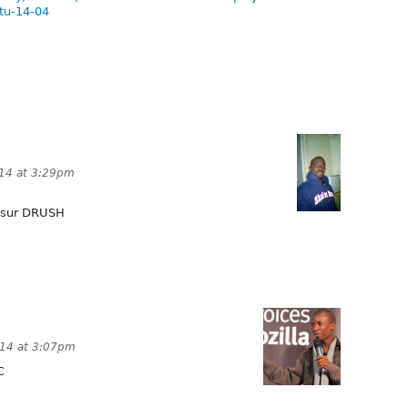
tu-14-04
14 at 3:29pm
t sur DRUSH
014 at 3:07pm
C