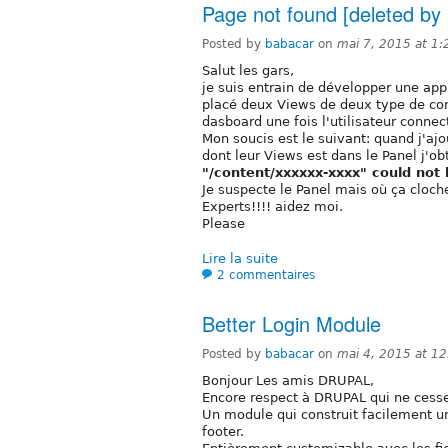
Page not found [deleted by
Posted by
babacar
on
mai 7, 2015 at 1
Salut les gars,
je suis entrain de développer une appl
placé deux Views de deux type de con
dasboard une fois l'utilisateur connec
Mon soucis est le suivant: quand j'a
dont leur Views est dans le Panel j'ob
"/content/xxxxxx-xxxx" could not 
Je suspecte le Panel mais où ça cloch
Experts!!!! aidez moi.
Please
Lire la suite
2 commentaires
Better Login Module
Posted by
babacar
on
mai 4, 2015 at 1
Bonjour Les amis DRUPAL,
Encore respect à DRUPAL qui ne cesse
Un module qui construit facilement un
footer.