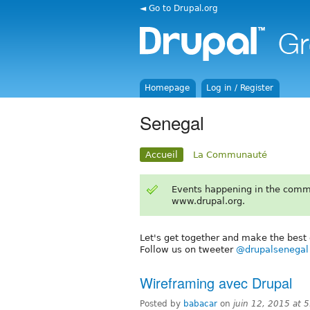
◄ Go to Drupal.org
Homepage
Log in / Register
Senegal
Accueil
La Communauté
Events happening in the comm
www.drupal.org.
Let's get together and make the best o
Follow us on tweeter
@drupalsenegal
Wireframing avec Drupal
Posted by
babacar
on
juin 12, 2015 at 