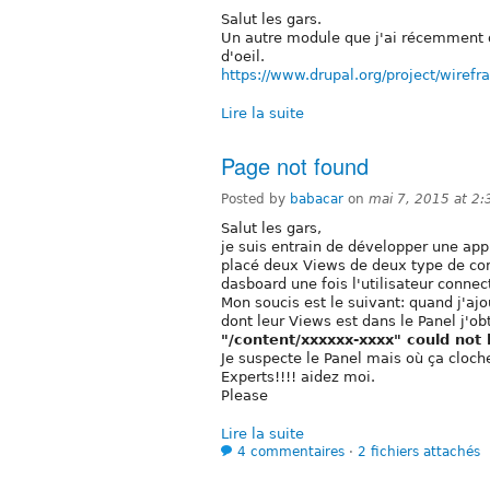
Salut les gars.
Un autre module que j'ai récemment d
d'oeil.
https://www.drupal.org/project/wire
Lire la suite
Page not found
Posted by
babacar
on
mai 7, 2015 at 2
Salut les gars,
je suis entrain de développer une appl
placé deux Views de deux type de con
dasboard une fois l'utilisateur connec
Mon soucis est le suivant: quand j'a
dont leur Views est dans le Panel j'ob
"/content/xxxxxx-xxxx" could not 
Je suspecte le Panel mais où ça cloch
Experts!!!! aidez moi.
Please
Lire la suite
4 commentaires
⋅
2 fichiers attachés