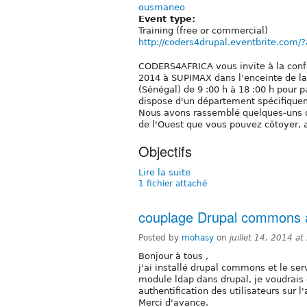
ousmaneo
Event type:
Training (free or commercial)
http://coders4drupal.eventbrite.com/
CODERS4AFRICA vous invite à la conf
2014 à SUPIMAX dans l’enceinte de l
(Sénégal) de 9 :00 h à 18 :00 h pour
dispose d'un département spécifique
Nous avons rassemblé quelques-uns d
de l'Ouest que vous pouvez côtoyer, a
Objectifs
Lire la suite
1 fichier attaché
couplage Drupal commons
Posted by
mohasy
on
juillet 14, 2014 a
Bonjour à tous ,
j'ai installé drupal commons et le ser
module ldap dans drupal, je voudrais 
authentification des utilisateurs sur 
Merci d'avance.