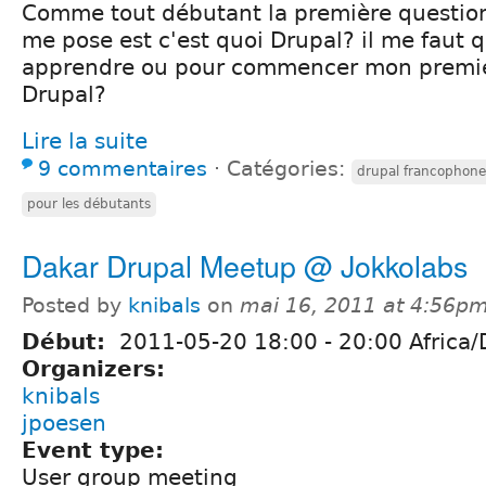
Comme tout débutant la première question
me pose est c'est quoi Drupal? il me faut 
apprendre ou pour commencer mon premie
Drupal?
Lire la suite
9 commentaires
⋅
Catégories:
drupal francophone
pour les débutants
Dakar Drupal Meetup @ Jokkolabs
Posted by
knibals
on
mai 16, 2011 at 4:56p
Début:
2011-05-20
18:00
-
20:00
Africa/
Organizers:
knibals
jpoesen
Event type:
User group meeting