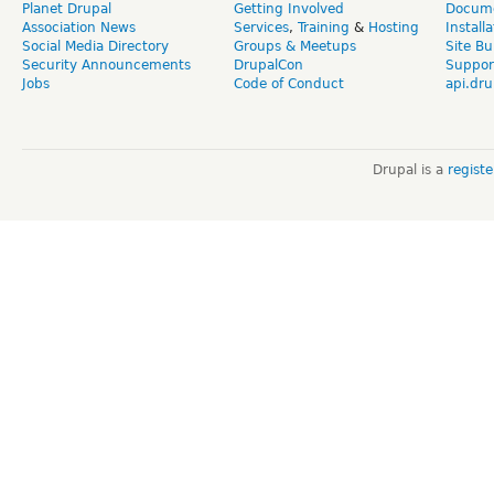
Planet Drupal
Getting Involved
Docume
Association News
Services
,
Training
&
Hosting
Install
Social Media Directory
Groups & Meetups
Site Bu
Security Announcements
DrupalCon
Suppor
Jobs
Code of Conduct
api.dru
Drupal is a
regist