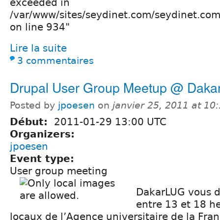
exceeded in
/var/www/sites/seydinet.com/seydinet.com
on line 934"
Lire la suite
3 commentaires
Drupal User Group Meetup @ Dak
Posted by
jpoesen
on
janvier 25, 2011 at 1
Début:
2011-01-29 13:00 UTC
Organizers:
jpoesen
Event type:
User group meeting
DakarLUG vous d
entre 13 et 18 h
locaux de l’Agence universitaire de la Fra