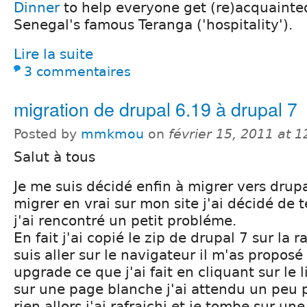
Dinner
to help everyone get (re)acquaint
Senegal's famous Teranga ('hospitality').
Lire la suite
3 commentaires
migration de drupal 6.19 à drupal 7
Posted by
mmkmou
on
février 15, 2011 at 
Salut à tous
Je me suis décidé enfin à migrer vers drup
migrer en vrai sur mon site j'ai décidé de te
j'ai rencontré un petit probléme.
En fait j'ai copié le zip de drupal 7 sur la r
suis aller sur le navigateur il m'as proposé
upgrade ce que j'ai fait en cliquant sur le l
sur une page blanche j'ai attendu un peu 
rien allors j'ai rafraichi et je tombe sur une