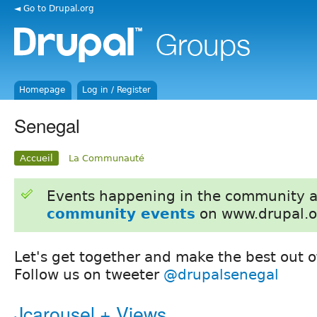
◄ Go to Drupal.org
Homepage
Log in / Register
Senegal
Accueil
La Communauté
Events happening in the community 
community events
on www.drupal.o
Let's get together and make the best out of
Follow us on tweeter
@drupalsenegal
Jcarousel + Views