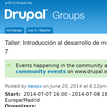
◄ Go to Drupal.org
Homepage
Log in / Register
Taller: Introducción al desarrollo de 
7
Events happening in the community 
community events
on www.drupal.o
Posted by
keopx
on
June 20, 2014 at 6:12pm
Start:
2014-07-07 16:00
-
2014-07-08 1
Europe/Madrid
Organizers: