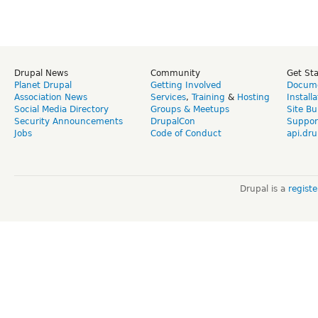
Drupal News
Community
Get St
Planet Drupal
Getting Involved
Docume
Association News
Services
,
Training
&
Hosting
Install
Social Media Directory
Groups & Meetups
Site Bu
Security Announcements
DrupalCon
Suppor
Jobs
Code of Conduct
api.dru
Drupal is a
regist