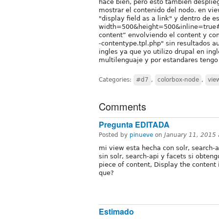
hace bien, pero esto tambien desplieg
mostrar el contenido del nodo. en view
"display field as a link" y dentro de e
width=500&height=500&inline=true#id
content” envolviendo el content y co
-contentype.tpl.php" sin resultados a
ingles ya que yo utilizo drupal en ing
multilenguaje y por estandares tengo 
Categories:
#d7
,
colorbox-node
,
vie
Comments
Pregunta EDITADA
Posted by
pinueve
on
January 11, 2015
mi view esta hecha con solr, search-a
sin solr, search-api y facets si obtengo
piece of content, Display the content 
que?
Estimado