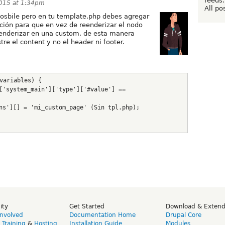
feeds:
2015 at 1:34pm
All po
posbile pero en tu template.php debes agregar
ión para que en vez de reenderizar el nodo
eenderizar en una custom, de esta manera
e el content y no el header ni footer.
variables) {
ns'][] = 'mi_custom_page' (Sin tpl.php);
ity
Get Started
Download & Exten
Involved
Documentation Home
Drupal Core
,
Training
&
Hosting
Installation Guide
Modules