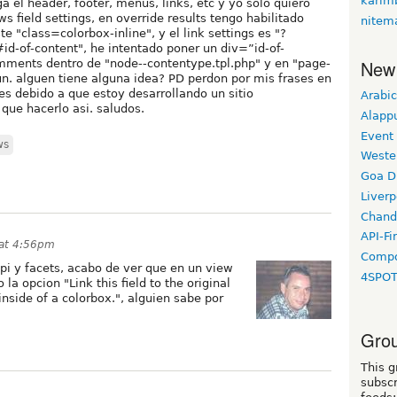
karim
a el header, footer, menus, links, etc y yo solo quiero
s field settings, en override results tengo habilitado
nitem
ste "class=colorbox-inline", y el link settings es "?
-of-content", he intentado poner un div=”id-of-
New
mments dentro de "node--contentype.tpl.php" y en "page-
un. alguen tiene alguna idea? PD perdon por mis frases en
les debido a que estoy desarrollando un sitio
Arabic
que hacerlo asi. saludos.
Alapp
Event
ws
Weste
Goa D
Liverp
Chand
API-Fi
 at 4:56pm
Compo
pi y facets, acabo de ver que en un view
4SPO
 la opcion "Link this field to the original
inside of a colorbox.", alguien sabe por
Grou
This g
subscr