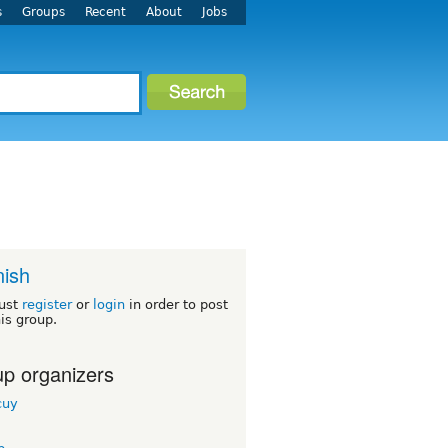
s
Groups
Recent
About
Jobs
ish
ust
register
or
login
in order to post
his group.
p organizers
cuy