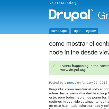
◄ Go to Drupal.org
Homepage
Log in / Register
como mostrar el cont
node inline desde view
Events happening in the comm
www.drupal.org.
Posted by
pinueve
on
January 11, 2015
Pregunta: como mostrar el solo el co
inline desde views-link-field-setting
esto, pero todos hablan de poner los 
settings in override settings, tengo h
de este habilitado colorbox-load y col