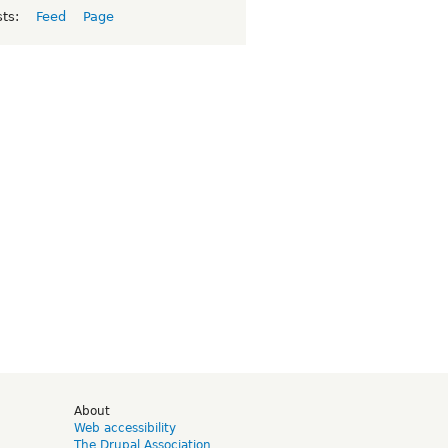
sts:
Feed
Page
d
About
Web accessibility
The Drupal Association