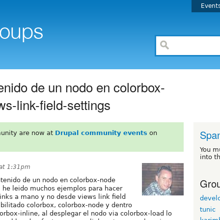
Event
enido de un nodo en colorbox-
s-link-field-settings
Span
unity are now at
Drupal community events
on
You m
into t
 at 1:31pm
Grou
ntenido de un nodo en colorbox-node
s? he leido muchos ejemplos para hacer
links a mano y no desde views link field
devel
abilitado colorbox, colorbox-node y dentro
tunic
orbox-inline, al desplegar el nodo via colorbox-load lo