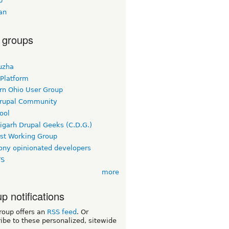
b
an
 groups
uzha
 Platform
rn Ohio User Group
rupal Community
ool
igarh Drupal Geeks (C.D.G.)
rst Working Group
ny opinionated developers
TS
more
p notifications
roup offers an
RSS feed
. Or
ibe to these personalized, sitewide