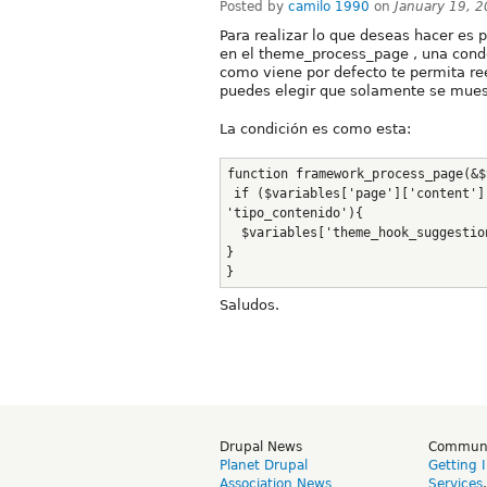
Posted by
camilo 1990
on
January 19, 
Para realizar lo que deseas hacer es 
en el theme_process_page , una condc
como viene por defecto te permita r
puedes elegir que solamente se muestr
La condición es como esta:
function framework_process_page(&$
 if ($variables['page']['content']['system_main']['type']['#value'] == 
'tipo_contenido'){
  $variables['theme_hook_suggestio
}
}
Saludos.
Drupal News
Commun
Planet Drupal
Getting 
Association News
Services