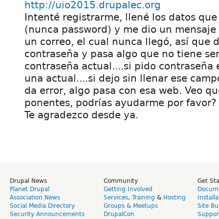
http://uio2015.drupalec.org
Intenté registrarme, llené los datos que
(nunca password) y me dio un mensaje 
un correo, el cual nunca llegó, así que 
contraseña y pasa algo que no tiene sen
contraseña actual....si pido contraseña
una actual....si dejo sin llenar ese ca
da error, algo pasa con esa web. Veo qu
ponentes, podrías ayudarme por favor?
Te agradezco desde ya.
Drupal News
Community
Get St
Planet Drupal
Getting Involved
Docume
Association News
Services
,
Training
&
Hosting
Install
Social Media Directory
Groups & Meetups
Site Bu
Security Announcements
DrupalCon
Suppor