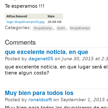
Te esperamos !!!
Attachment
Size
logo-drupalcampUIO.jpg
26.68 KB
Categories:
,
,
DrupalCamp
Quito
DrupalCamps
Comments
que excelente noticia. en que
Posted by
daganet05
on
June 30, 2015 at 2
que excelente noticia. en que lugar será e
tiene algun costo?
Muy bien para todos los
Posted by
ronaldsoft
on
September 1, 2015 
Muy bien para todos los drupalseros de ec