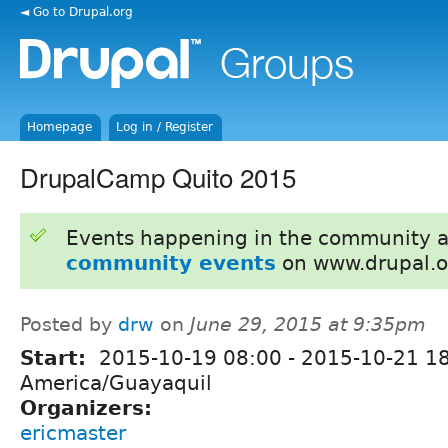
◄ Go to Drupal.org
Homepage
Log in / Register
DrupalCamp Quito 2015
Events happening in the community 
community events
on www.drupal.o
Posted by
drw
on
June 29, 2015 at 9:35pm
Start:
2015-10-19 08:00
-
2015-10-21 1
America/Guayaquil
Organizers:
ericmaster