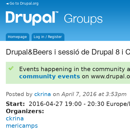
◄ Go to Drupal.org
Homepage
Log in / Register
Drupal&Beers i sessió de Drupal 8 i
Events happening in the community 
community events
on www.drupal.o
Posted by
ckrina
on
April 7, 2016 at 3:53pm
Start:
2016-04-27
19:00
-
20:30
Europe/
Organizers:
ckrina
mericamps