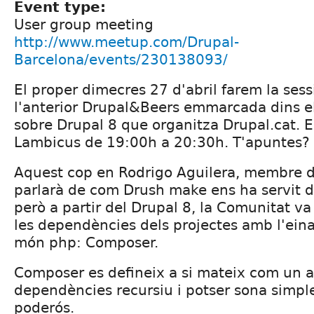
Event type:
User group meeting
http://www.meetup.com/Drupal-
Barcelona/events/230138093/
El proper dimecres 27 d'abril farem la ses
l'anterior Drupal&Beers emmarcada dins el
sobre Drupal 8 que organitza Drupal.cat. El
Lambicus de 19:00h a 20:30h. T'apuntes?
Aquest cop en Rodrigo Aguilera, membre d
parlarà de com Drush make ens ha servit d
però a partir del Drupal 8, la Comunitat va
les dependències dels projectes amb l'ein
món php: Composer.
Composer es defineix a si mateix com un 
dependències recursiu i potser sona simple
poderós.