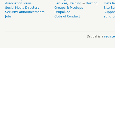
Association News
Services
,
Training
&
Hosting
Install
Social Media Directory
Groups & Meetups
Site Bu
Security Announcements
DrupalCon
Suppor
Jobs
Code of Conduct
api.dru
Drupal is a
regist