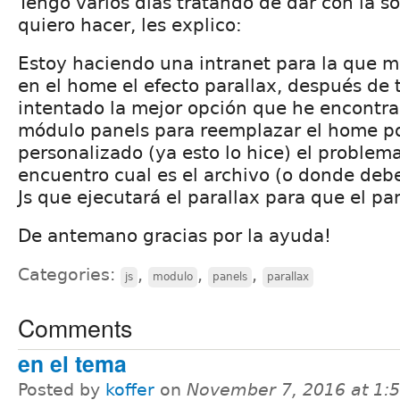
Tengo varios días tratando de dar con la so
quiero hacer, les explico:
Estoy haciendo una intranet para la que m
en el home el efecto parallax, después de 
intentado la mejor opción que he encontrado
módulo panels para reemplazar el home p
personalizado (ya esto lo hice) el problem
encuentro cual es el archivo (o donde debe
Js que ejecutará el parallax para que el pa
De antemano gracias por la ayuda!
Categories:
,
,
,
js
modulo
panels
parallax
Comments
en el tema
Posted by
koffer
on
November 7, 2016 at 1: