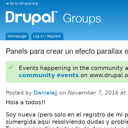
◄ Go to Drupal.org
Homepage
Log in / Register
Panels para crear un efecto parallax 
Events happening in the community 
community events
on www.drupal.o
Posted by
Danielajj
on
November 7, 2016 at
Hola a todos!!
Soy nueva (pero solo en el registro de mi p
sumergida aquí resolviendo dudas y prob