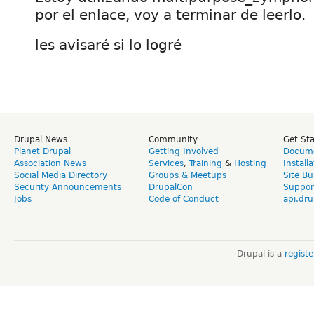
por el enlace, voy a terminar de leerlo.
les avisaré si lo logré
Drupal News
Community
Get St
Planet Drupal
Getting Involved
Docume
Association News
Services
,
Training
&
Hosting
Install
Social Media Directory
Groups & Meetups
Site Bu
Security Announcements
DrupalCon
Suppor
Jobs
Code of Conduct
api.dru
Drupal is a
regist