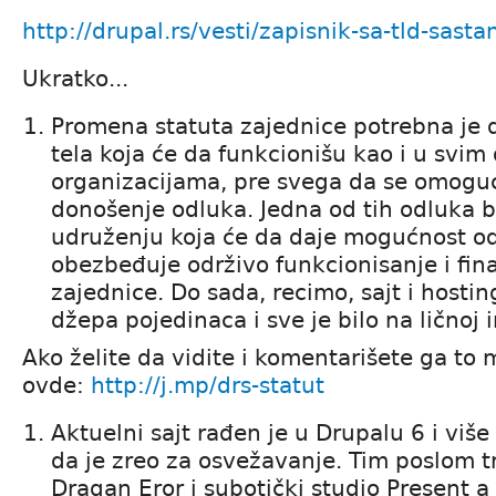
http://drupal.rs/vesti/zapisnik-sa-tld-sast
Ukratko...
Promena statuta zajednice potrebna je d
tela koja će da funkcionišu kao i u svim
organizacijama, pre svega da se omoguć
donošenje odluka. Jedna od tih odluka bi
udruženju koja će da daje mogućnost od
obezbeđuje održivo funkcionisanje i fina
zajednice. Do sada, recimo, sajt i hosting
džepa pojedinaca i sve je bilo na ličnoj in
Ako želite da vidite i komentarišete ga to
ovde:
http://j.mp/drs-statut
Aktuelni sajt rađen je u Drupalu 6 i viš
da je zreo za osvežavanje. Tim poslom 
Dragan Eror i subotički studio Present a