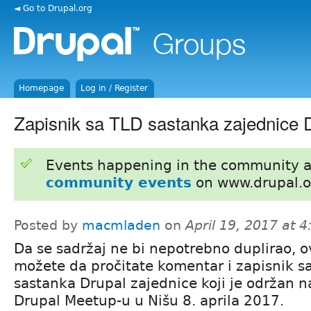
◄ Go to Drupal.org
Homepage
Log in / Register
Zapisnik sa TLD sastanka zajednice D
Events happening in the community 
community events
on www.drupal.o
Posted by
macmladen
on
April 19, 2017 at 
Da se sadržaj ne bi nepotrebno duplirao, 
možete da pročitate komentar i zapisnik s
sastanka Drupal zajednice koji je održan 
Drupal Meetup-u u Nišu 8. aprila 2017.