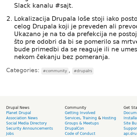
Slack kanalu #sajt.
Lokalizacija Drupala loše stoji iako post
celog Drupala koji je preveden ali prevo
Ukazano je na to da prefekcija ne postoji
što pre odobri da bi se pomerilo sa mrt
bude primedbi da se reaguje ili ne umes
nekom čekanju bez pomeranja.
Categories:
,
#community
#drupalrs
Drupal News
Community
Get St
Planet Drupal
Getting Involved
Docume
Association News
Services
,
Training
&
Hosting
Install
Social Media Directory
Groups & Meetups
Site Bu
Security Announcements
DrupalCon
Suppor
Jobs
Code of Conduct
api.dru