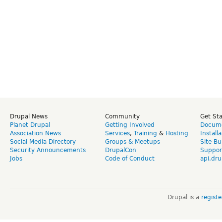
Drupal News
Community
Get St
Planet Drupal
Getting Involved
Docume
Association News
Services
,
Training
&
Hosting
Install
Social Media Directory
Groups & Meetups
Site Bu
Security Announcements
DrupalCon
Suppor
Jobs
Code of Conduct
api.dru
Drupal is a
regist