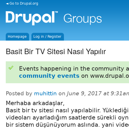
◄ Go to Drupal.org
Homepage
Log in / Register
Basit Bir TV Sitesi Nasıl Yapılır
Events happening in the community 
community events
on www.drupal.o
Posted by
muhittin
on
June 9, 2017 at 9:31a
Merhaba arkadaşlar,
Basit bir tv sitesi nasıl yapılabilir. Yüklediğ
videoları ayarladığım saatlerde sürekli oy
bir sistem düşünüyorum aslında. yani video 