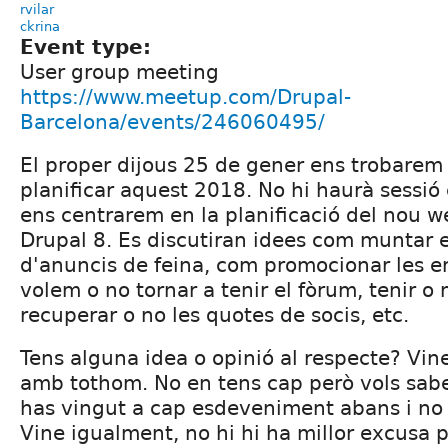
rvilar
ckrina
Event type:
User group meeting
https://www.meetup.com/Drupal-
Barcelona/events/246060495/
El proper dijous 25 de gener ens trobarem
planificar aquest 2018. No hi haurà sessió
ens centrarem en la planificació del nou w
Drupal 8. Es discutiran idees com muntar e
d'anuncis de feina, com promocionar les em
volem o no tornar a tenir el fòrum, tenir o
recuperar o no les quotes de socis, etc.
Tens alguna idea o opinió al respecte? Vin
amb tothom. No en tens cap però vols sab
has vingut a cap esdeveniment abans i no
Vine igualment, no hi hi ha millor excusa p