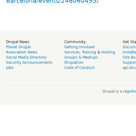
Barcelona/events/246060495/
Drupal News
Community
Get St
Planet Drupal
Getting Involved
Docume
Association News
Services
,
Training
&
Hosting
Install
Social Media Directory
Groups & Meetups
Site Bu
Security Announcements
DrupalCon
Suppor
Jobs
Code of Conduct
api.dru
Drupal is a
regist