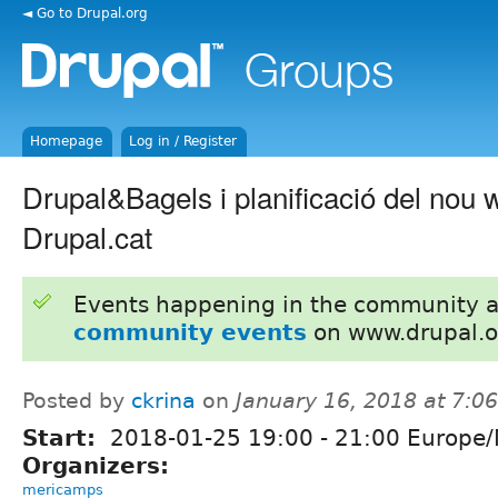
◄ Go to Drupal.org
Homepage
Log in / Register
Drupal&Bagels i planificació del nou 
Drupal.cat
Events happening in the community 
community events
on www.drupal.o
Posted by
ckrina
on
January 16, 2018 at 7:
Start:
2018-01-25
19:00
-
21:00
Europe/
Organizers:
mericamps