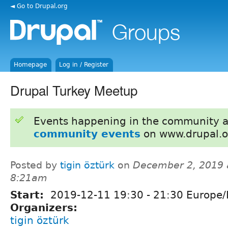
◄ Go to Drupal.org
Homepage
Log in / Register
Drupal Turkey Meetup
Events happening in the community 
community events
on www.drupal.o
Posted by
tigin öztürk
on
December 2, 2019 
8:21am
Start:
2019-12-11
19:30
-
21:30
Europe/I
Organizers:
tigin öztürk