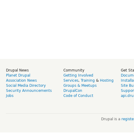
Drupal News
Community
Get St
Planet Drupal
Getting Involved
Docume
Association News
Services
,
Training
&
Hosting
Install
Social Media Directory
Groups & Meetups
Site Bu
Security Announcements
DrupalCon
Suppor
Jobs
Code of Conduct
api.dru
Drupal is a
regist