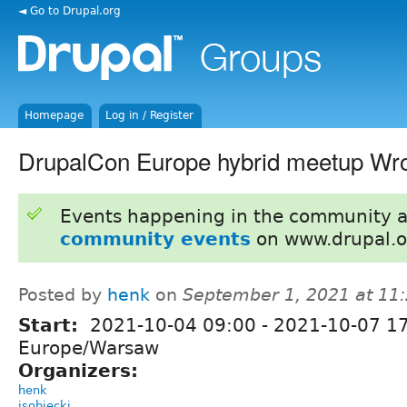
◄ Go to Drupal.org
Homepage
Log in / Register
DrupalCon Europe hybrid meetup Wr
Events happening in the community 
community events
on www.drupal.o
Posted by
henk
on
September 1, 2021 at 11
Start:
2021-10-04 09:00
-
2021-10-07 1
Europe/Warsaw
Organizers:
henk
jsobiecki