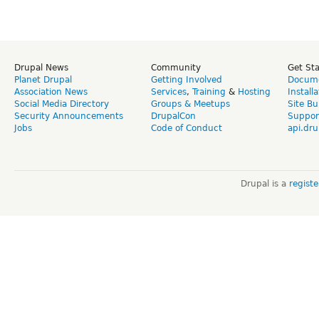
Drupal News
Community
Get St
Planet Drupal
Getting Involved
Docume
Association News
Services
,
Training
&
Hosting
Install
Social Media Directory
Groups & Meetups
Site Bu
Security Announcements
DrupalCon
Suppor
Jobs
Code of Conduct
api.dru
Drupal is a
regist