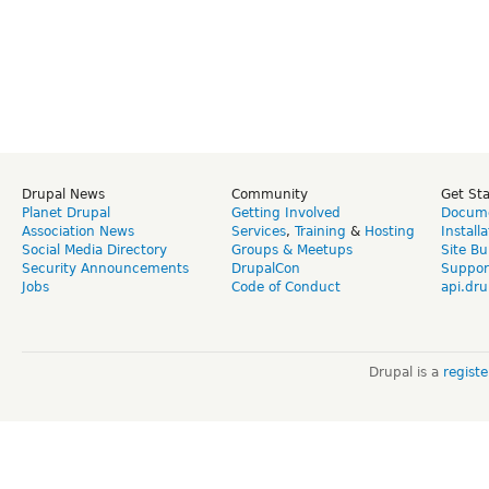
Drupal News
Community
Get St
Planet Drupal
Getting Involved
Docume
Association News
Services
,
Training
&
Hosting
Install
Social Media Directory
Groups & Meetups
Site Bu
Security Announcements
DrupalCon
Suppor
Jobs
Code of Conduct
api.dru
Drupal is a
regist