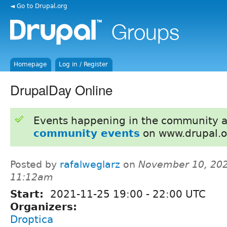
◄ Go to Drupal.org
Homepage
Log in / Register
DrupalDay Online
Events happening in the community 
community events
on www.drupal.o
Posted by
rafalweglarz
on
November 10, 202
11:12am
Start:
2021-11-25
19:00
-
22:00
UTC
Organizers:
Droptica