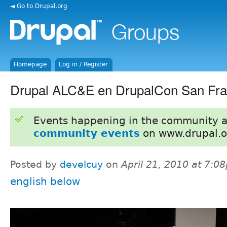
◄ Go to Drupal.org
Homepage
Log in / Register
Drupal ALC&E en DrupalCon San Fra
Events happening in the community 
community events
on www.drupal.o
Posted by
develcuy
on
April 21, 2010 at 7:0
english below