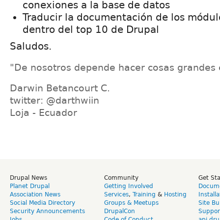
conexiones a la base de datos
Traducir la documentación de los módul
dentro del top 10 de Drupal
Saludos.
"De nosotros depende hacer cosas grandes 
Darwin Betancourt C.
twitter: @darthwiin
Loja - Ecuador
Drupal News
Community
Get St
Planet Drupal
Getting Involved
Docume
Association News
Services
,
Training
&
Hosting
Install
Social Media Directory
Groups & Meetups
Site Bu
Security Announcements
DrupalCon
Suppor
Jobs
Code of Conduct
api.dru