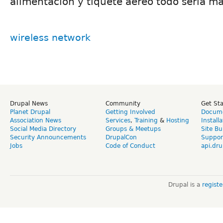
alimentación y tiquete aéreo todo sería má
wireless network
Drupal News
Community
Get St
Planet Drupal
Getting Involved
Docume
Association News
Services
,
Training
&
Hosting
Install
Social Media Directory
Groups & Meetups
Site Bu
Security Announcements
DrupalCon
Suppor
Jobs
Code of Conduct
api.dru
Drupal is a
regist