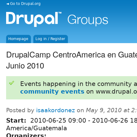
◄ Go to Drupal.org
Homepage
Log in / Register
DrupalCamp CentroAmerica en Guate
Junio 2010
Events happening in the community 
community events
on www.drupal.o
Posted by
isaakordonez
on
May 9, 2010 at 
Start:
2010-06-25 09:00
-
2010-06-26 1
America/Guatemala
Organizers: