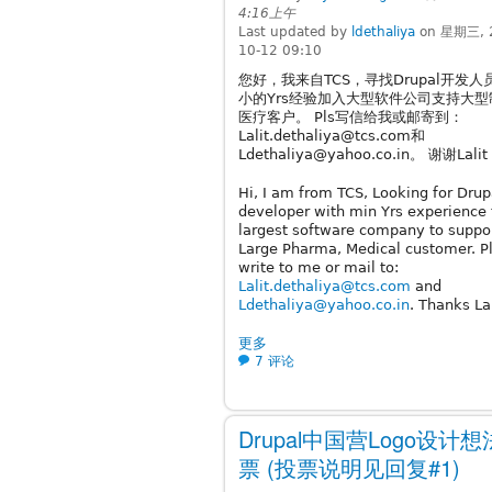
4:16上午
Last updated by
ldethaliya
on 星期三, 
10-12 09:10
您好，我来自TCS，寻找Drupal开发人
小的Yrs经验加入大型软件公司支持大型
医疗客户。 Pls写信给我或邮寄到：
Lalit.dethaliya@tcs.com和
Ldethaliya@yahoo.co.in。 谢谢Lalit
Hi, I am from TCS, Looking for Drup
developer with min Yrs experience 
largest software company to suppo
Large Pharma, Medical customer. P
write to me or mail to:
Lalit.dethaliya@tcs.com
and
Ldethaliya@yahoo.co.in
. Thanks Lal
更多
7 评论
Drupal中国营Logo设计
票 (投票说明见回复#1)