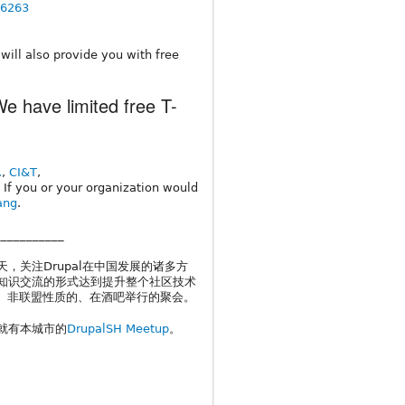
36263
ill also provide you with free
We have limited free T-
.
,
CI&T
,
. If you or your organization would
ang
.
___________
为期一天，关注Drupal在中国发展的诸多方
通过知识交流的形式达到提升整个社区技术
正式、非联盟性质的、在酒吧举行的聚会。
上海就有本城市的
DrupalSH Meetup
。