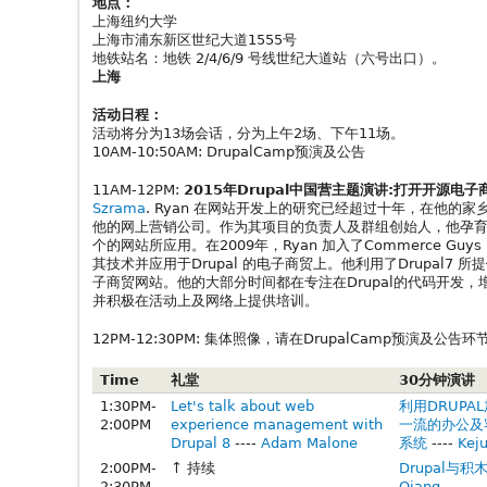
地点：
上海纽约大学
上海市浦东新区世纪大道1555号
地铁站名：地铁 2/4/6/9 号线世纪大道站（六号出口）。
上海
活动日程：
活动将分为13场会话，分为上午2场、下午11场。
10AM-10:50AM: DrupalCamp预演及公告
11AM-12PM:
2015年Drupal中国营主题演讲:打开开源电
Szrama
. Ryan 在网站开发上的研究已经超过十年，在他的
他的网上营销公司。作为其项目的负责人及群组创始人，他孕育的公
个的网站所应用。在2009年，Ryan 加入了Commerce Guy
其技术并应用于Drupal 的电子商贸上。他利用了Drupal7
子商贸网站。他的大部分时间都在专注在Drupal的代码开发，增
并积极在活动上及网络上提供培训。
12PM-12:30PM: 集体照像，请在DrupalCamp预演及公告
Time
礼堂
30分钟演讲
1:30PM-
Let's talk about web
利用DRUPA
2:00PM
experience management with
一流的办公及
Drupal 8
----
Adam Malone
系统‍
----
Keju
2:00PM-
↑ 持续
Drupal与积
2:30PM
Qiang