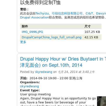
以免费得到定制T恤
赞助：
此次会议由
Techyizu
、
引锐信息科技有限公司
、
CI&T
、
Davyin
Drupal Association
联合赞助。如果您或您的组织也希望赞助
附件
尺寸
IMG_0996.JPG
107.25 KB
DrupalCampChina_logo_full_small.png
42.15 KB
更多
Drupal Happy Hour w/ Dries Buytaert i
津见面会) on Sept.10th, 2014
Posted by
skyredwang
on
七月 24, 2014 at 3:40上午
开始:
2014-09-10
19:00
-
22:00
亚洲/上海
Organizers:
skyredwang
Event type:
User group meeting
Again, Drupal Happy Hour is an opportunity to go
out, have a few beers (or beverage of your