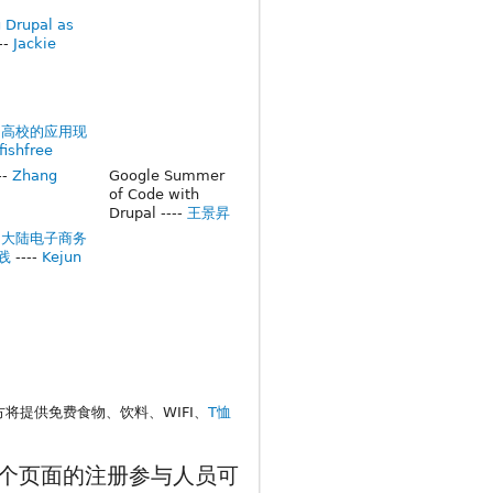
 Drupal as
--
Jackie
中国高校的应用现
fishfree
--
Zhang
Google Summer
of Code with
Drupal ----
王景昇
中国大陆电子商务
践
----
Kejun
3
方将提供免费食物、饮料、WIFI、
T恤
个页面的注册参与人员可