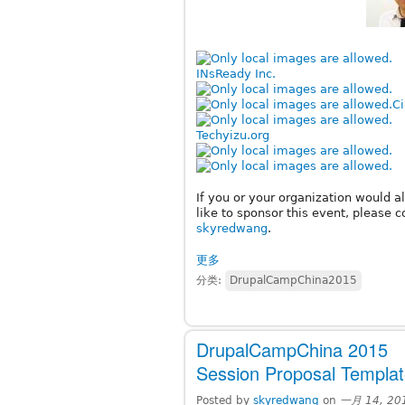
INsReady Inc.
C
Techyizu.org
If you or your organization would a
like to sponsor this event, please c
skyredwang
.
更多
分类:
DrupalCampChina2015
DrupalCampChina 2015
Session Proposal Templa
Posted by
skyredwang
on
一月 14, 201