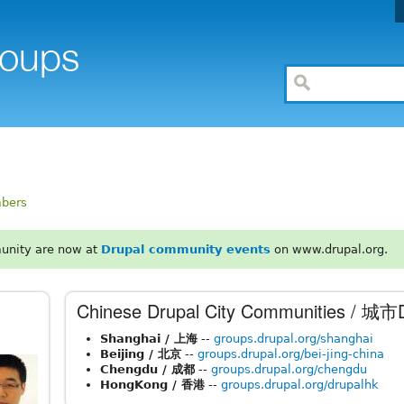
bers
unity are now at
Drupal community events
on www.drupal.org.
Chinese Drupal City Communities / 城
Shanghai / 上海
--
groups.drupal.org/shanghai
Beijing / 北京
--
groups.drupal.org/bei-jing-china
Chengdu / 成都
--
groups.drupal.org/chengdu
HongKong / 香港
--
groups.drupal.org/drupalhk