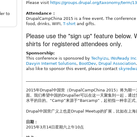
Please visit
https://groups.drupal.org/taxonomy/term/1
Attendance :
er to
DrupalCampChina 2015 is a free event. The conference w
food, drinks, WIFI,
T-shirt
and gifts.
Please use the "sign up" feature below. 
shirts for registered attendees only.
Sponsorship:
This conference is sponsored by
Techyizu
,
INsReady Inc
Davyin Internet Solutions
,
BootDev
,
Drupal Association
also like to sponsor this event, please contact
skyredw
___________________________________________________
2015年Drupal中国营（DrupalCampChina 2015）将
面。我们希望中国的Drupaller可以在这一天聚集到一起，
水平的目的。“Camp”来源于“Barcamp”，起初指一种非
Drupal中国营广义上也是Drupal Meetup的扩展，比如在
日期：
2015年3月14日星期六上午10点