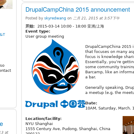
DrupalCampChina 2015 announcement
Posted by
skyredwang
on
二月 21, 2015 at 3:57下午
开始:
2015-03-14
10:00
-
18:00
亚洲/上海
Event type:
i&T
User group meeting
DrupalCampChina 2015 i
that focuses on many aspe
focus is knowledge shar
Essentially, you’re gett
lso
some community trainin
ontact
Barcamp, like an inform
a bar.
Generally speaking, Dru
a meetup (e.g. the meet
Date:
10AM, Saturday, March. 1
Location/facility:
te
NYU Shanghai
1555 Century Ave, Pudong, Shanghai, China
3 at
200122