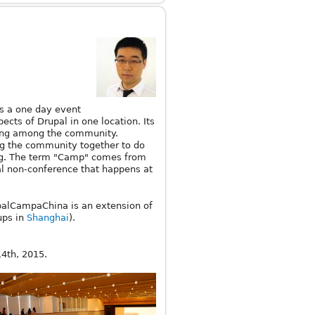
s a one day event
cts of Drupal in one location. Its
ing among the community.
ing the community together to do
g. The term "Camp" comes from
al non-conference that happens at
palCampaChina is an extension of
ups in
Shanghai
).
4th, 2015.