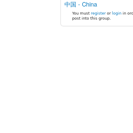
中国 - China
You must
register
or
login
in ord
post into this group.