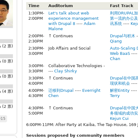
Time
Auditorium
Fast Track
1:30PM-
Let's talk about web
利用DRUPAL
2:00PM
experience management
第一流的办公及
with Drupal 8
----
Adam
讯系统‍
----
Kej
Malone
2:00PM-
↑ Continues
Drupal与积木
-
2:30PM
Qiang
 (2 票)
2:30PM-
Job Affairs and Social
Auto-Scaling 
3:00PM
Web BaaS
---
Chan
 (0 票)
3:00PM-
Collaborative Technologies -
3:30PM
---
Clay Shirky
 (0 票)
3:30PM-
↑ Continues
Drupal在中
4:00PM
现状和机会
---
4:00PM-
迁移到Drupal
----
Everright
解密Entity
---
 (4 票)
4:30PM
Chen
Terry
 (2 票)
4:30PM-
↑ Continues
Drupal在中
5:00PM
务领域的成功实
Kejun Cui
015
6:00PM-11PM: After Party at Kaiba, The Tap House, 169
Sessions proposed by community members