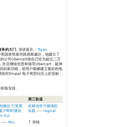
子商务的大门
, 演讲嘉宾：
Ryan
家乡美国肯塔基州路易斯威尔，他建立了
司Ubercart现在已经为超过二万
s，并且继续负责和领导Ubercart﹐延伸
 所提供的新功能，使用户能够建立最好的电
加对Drupal 电子商贸社区上的贡献，
环节听取安排。
第三轨道
L加微信 打造第
在移动学习领域的
客户即时通讯
实践
----
rogical
n Cui
木
----
Niu
↑ 持续