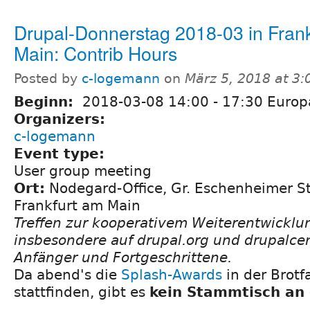
Drupal-Donnerstag 2018-03 in Fran
Main: Contrib Hours
Posted by
c-logemann
on
März 5, 2018 at 3
Beginn:
2018-03-08
14:00
-
17:30
Europa
Organizers:
c-logemann
Event type:
User group meeting
Ort:
Nodegard-Office, Gr. Eschenheimer St
Frankfurt am Main
Treffen zur kooperativem Weiterentwicklu
insbesondere auf drupal.org und drupalcen
Anfänger und Fortgeschrittene.
Da abend's die
Splash-Awards
in der Brotf
stattfinden, gibt es
kein Stammtisch an