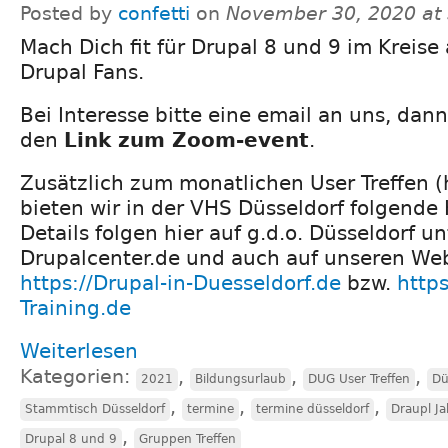
Posted by
confetti
on
November 30, 2020 at
Mach Dich fit für Drupal 8 und 9 im Kreise
Drupal Fans.
Bei Interesse bitte eine email an uns, dan
den
Link zum Zoom-event
.
Zusätzlich zum monatlichen User Treffen (
bieten wir in der VHS Düsseldorf folgende K
Details folgen hier auf g.d.o. Düsseldorf u
Drupalcenter.de und auch auf unseren We
https://Drupal-in-Duesseldorf.de
bzw.
https
Training.de
Weiterlesen
Kategorien:
,
,
,
2021
Bildungsurlaub
DUG User Treffen
Dü
,
,
,
Stammtisch Düsseldorf
termine
termine düsseldorf
Draupl J
,
Drupal 8 und 9
Gruppen Treffen