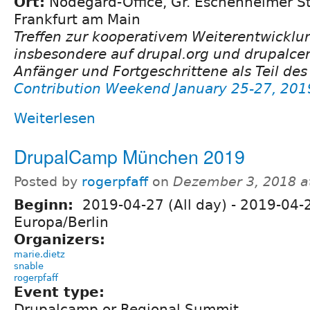
Ort:
Nodegard-Office, Gr. Eschenheimer St
Frankfurt am Main
Treffen zur kooperativem Weiterentwicklu
insbesondere auf drupal.org und drupalcen
Anfänger und Fortgeschrittene als Teil de
Contribution Weekend January 25-27, 201
Weiterlesen
DrupalCamp München 2019
Posted by
rogerpfaff
on
Dezember 3, 2018 a
Beginn:
2019-04-27 (All day)
-
2019-04-2
Europa/Berlin
Organizers:
marie.dietz
snable
rogerpfaff
Event type:
Drupalcamp or Regional Summit