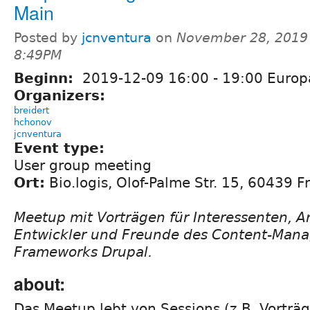
Main
Posted by
jcnventura
on
November 28, 2019
8:49PM
Beginn:
2019-12-09
16:00
-
19:00
Europa
Organizers:
breidert
hchonov
jcnventura
Event type:
User group meeting
Ort:
Bio.logis, Olof-Palme Str. 15, 60439 
Meetup mit Vorträgen für Interessenten, 
Entwickler und Freunde des Content-Man
Frameworks Drupal.
about:
Das Meetup lebt von Sessions (z.B. Vorträg