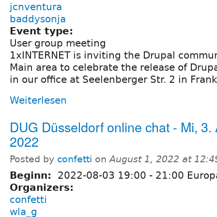
jcnventura
baddysonja
Event type:
User group meeting
1xINTERNET is inviting the Drupal commun
Main area to celebrate the release of Drupa
in our office at Seelenberger Str. 2 in Frank
Weiterlesen
DUG Düsseldorf online chat - Mi, 3.
2022
Posted by
confetti
on
August 1, 2022 at 12:
Beginn:
2022-08-03
19:00
-
21:00
Europa
Organizers:
confetti
wla_g