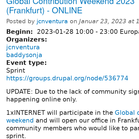
Global Contribution Weekend 2023
(Frankfurt) - ONLINE
Posted by
jcnventura
on
Januar 23, 2023 at 
Beginn:
2023-01-28
10:00
-
23:00
Europa
Organizers:
jcnventura
baddysonja
Event type:
Sprint
https://groups.drupal.org/node/536774
UPDATE: Due to the lack of community sign
happening online only.
1xINTERNET will participate in the
Global 
weekend
and will open our office in Frankfu
community members who would like to part
sprint.