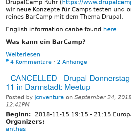
DrupalCamp Ruhr (
https://www.drupalcam
wir neue Konzepte für Camps testen und o
reines BarCamp mit dem Thema Drupal.
English information canbe found
here
.
Was kann ein BarCamp?
Weiterlesen
4 Kommentare
⋅
2 Anhänge
- CANCELLED - Drupal-Donnerstag
11 in Darmstadt: Meetup
Posted by
jcnventura
on
September 24, 2018
12:41PM
Beginn:
2018-11-15
19:15
-
21:15
Europa
Organizers:
anthes