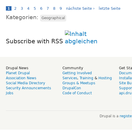
1
2
3
4
5
6
7
8
9
nächste Seite ›
letzte Seite
Kategorien:
Geographical
Subscribe with RSS
Drupal News
Community
Get St
Planet Drupal
Getting Involved
Docume
Association News
Services
,
Training
&
Hosting
Install
Social Media Directory
Groups & Meetups
Site Bu
Security Announcements
DrupalCon
Suppor
Jobs
Code of Conduct
api.dru
Drupal is a
regist