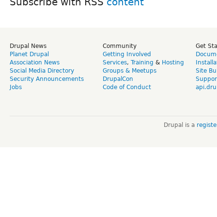
Subscribe with RSS
Drupal News
Community
Get St
Planet Drupal
Getting Involved
Docume
Association News
Services
,
Training
&
Hosting
Install
Social Media Directory
Groups & Meetups
Site Bu
Security Announcements
DrupalCon
Suppor
Jobs
Code of Conduct
api.dru
Drupal is a
regist