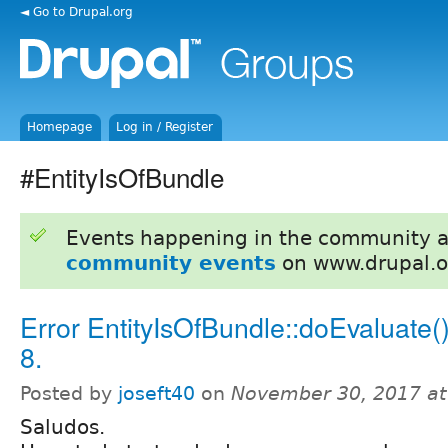
◄ Go to Drupal.org
Homepage
Log in / Register
#EntityIsOfBundle
Events happening in the community 
community events
on www.drupal.o
Error EntityIsOfBundle::doEvaluate()
8.
Posted by
joseft40
on
November 30, 2017 a
Saludos.