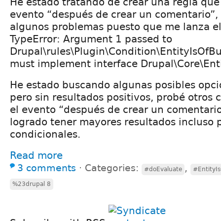
He estado tratando de crear una regla que 
evento “después de crear un comentario”, 
algunos problemas puesto que me lanza el 
TypeError: Argument 1 passed to
Drupal\rules\Plugin\Condition\EntityIsOfB
must implement interface Drupal\Core\Enti
He estado buscando algunas posibles opci
pero sin resultados positivos, probé otros 
el evento “después de crear un comentario
logrado tener mayores resultados incluso 
condicionales.
Read more
3 comments
⋅
Categories:
,
#doEvaluate
#EntityI
%23drupal 8