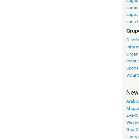
cagad
camis
captur
cena
(
Grupo
Diseñ
Infrae
Organ
Presu
Spons
Volunt
New
Arabic
Alapp
Event
Weste
Goa D
Liverp