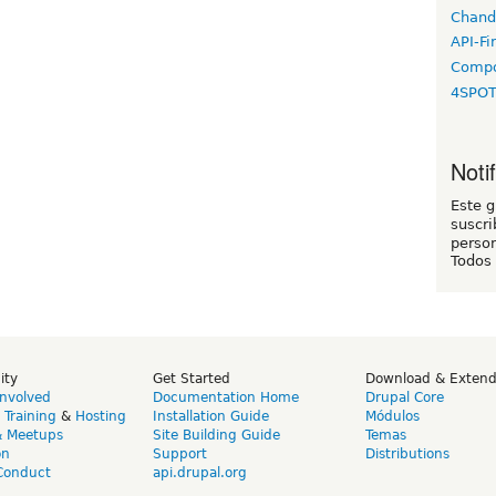
Chand
API-Fi
Compo
4SPO
Noti
Este 
suscri
person
Todos
ity
Get Started
Download & Exten
Involved
Documentation Home
Drupal Core
,
Training
&
Hosting
Installation Guide
Módulos
& Meetups
Site Building Guide
Temas
on
Support
Distributions
Conduct
api.drupal.org