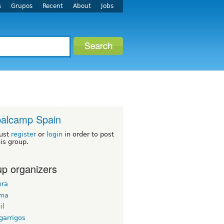
s
Grupos
Recent
About
Jobs
alcamp Spain
ust
register
or
login
in order to post
his group.
p organizers
ra
uma
il
garrigos