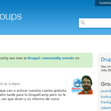
Evento
Drup
unity are now at
Drupal community events
on
You m
into t
Grou
010 at 3:28pm
ue van a activar nuestra cuenta gratuita
pcamb
pelín tarde para la DrupalCamp pero no le
kurk
a ver que dicen y os informo de como
frankg
robert