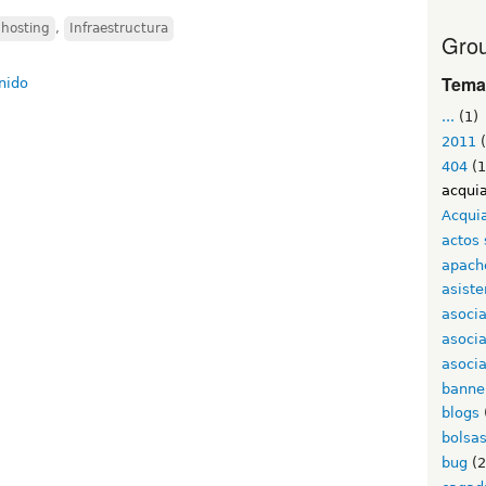
hosting
,
Infraestructura
Grou
Tema
...
(1)
2011
(
404
(1
acqui
Acqui
actos 
apach
asiste
asoci
asoci
asocia
banne
blogs
bolsa
bug
(2