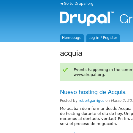
◄ Go to Drupal.org
Homepage
Log in / Register
acquia
Events happening in the comm
www.drupal.org.
Nuevo hosting de Acquia
Posted by
robertgarrigos
on
Marzo 2, 2
Me acaban de informar desde Acquia q
de hosting durante el día de hoy. Un 
miramos al dentado, verdad? En fin, 
será el proceso de migración.