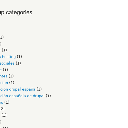
p categories
1)
)
a
(1)
a hosting
(1)
sociales
(1)
e
(1)
ntes
(1)
acion
(1)
ación drupal españa
(1)
ción española de drupal
(1)
rs
(1)
(2)
s
(1)
)