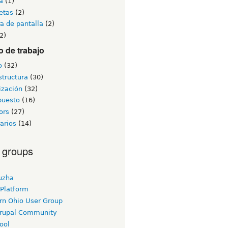
a
(1)
etas
(2)
a de pantalla
(2)
2)
 de trabajo
o
(32)
structura
(30)
ización
(32)
puesto
(16)
ors
(27)
arios
(14)
 groups
uzha
 Platform
rn Ohio User Group
rupal Community
ool