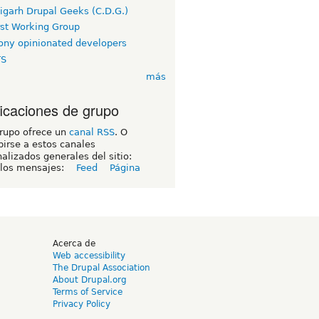
igarh Drupal Geeks (C.D.G.)
rst Working Group
ny opinionated developers
TS
más
ficaciones de grupo
grupo ofrece un
canal RSS
. O
birse a estos canales
alizados generales del sitio:
 los mensajes:
Feed
Página
d
Acerca de
Web accessibility
The Drupal Association
About Drupal.org
Terms of Service
Privacy Policy