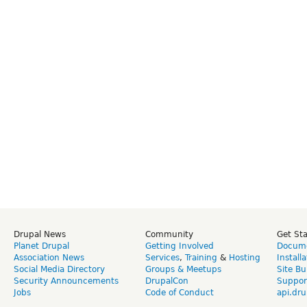
Drupal News
Community
Get St
Planet Drupal
Getting Involved
Docume
Association News
Services
,
Training
&
Hosting
Install
Social Media Directory
Groups & Meetups
Site Bu
Security Announcements
DrupalCon
Suppor
Jobs
Code of Conduct
api.dru