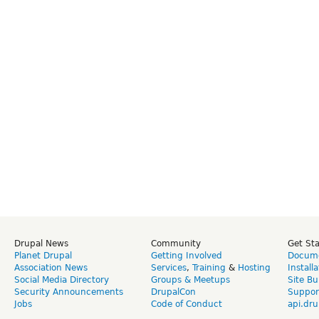
Drupal News
Community
Get St
Planet Drupal
Getting Involved
Docume
Association News
Services
,
Training
&
Hosting
Install
Social Media Directory
Groups & Meetups
Site Bu
Security Announcements
DrupalCon
Suppor
Jobs
Code of Conduct
api.dru