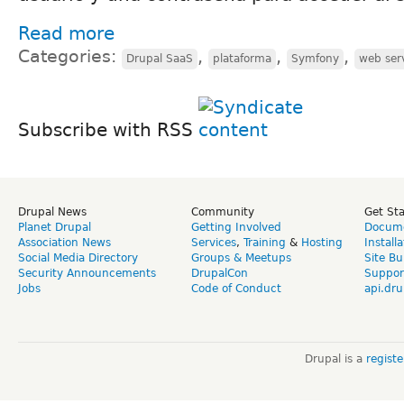
Read more
Categories:
,
,
,
Drupal SaaS
plataforma
Symfony
web ser
Subscribe with RSS
Drupal News
Community
Get St
Planet Drupal
Getting Involved
Docume
Association News
Services
,
Training
&
Hosting
Install
Social Media Directory
Groups & Meetups
Site Bu
Security Announcements
DrupalCon
Suppor
Jobs
Code of Conduct
api.dru
Drupal is a
regist