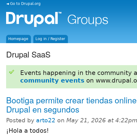
◄ Go to Drupal.org
Homepage
Log in / Register
Drupal SaaS
Events happening in the community 
community events
on www.drupal.o
Bootiga permite crear tiendas onlin
Drupal en segundos
Posted by
arto22
on
May 21, 2026 at 4:22p
¡Hola a todos!