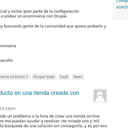
Compo
4SPO
icial y evitar gran parte de la configuración
r o probar un ecommerce con Drupal.
oy buscando gente de la comunidad que quiera probarlo y
 Commerce
arrollo
rce kickstart 2
,
Drupal SaaS
,
SaaS
,
News
oducto en una tienda creada con
t 12:16pm
ido un problema a la hora de crear una tienda on-line
o me puedan ayudar a resolver. He mirado uno y mil
 la búsqueda de una solución sin conseguirla, y es por eso