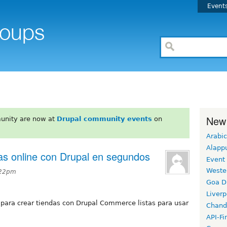
Event
New
unity are now at
Drupal community events
on
Arabic
Alapp
das online con Drupal en segundos
Event
Weste
:22pm
Goa D
Liverp
 para crear tiendas con Drupal Commerce listas para usar
Chand
API-Fi