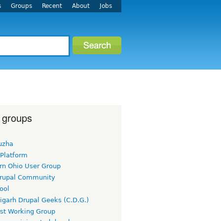
s
Groups
Recent
About
Jobs
 groups
uzha
 Platform
rn Ohio User Group
rupal Community
ool
igarh Drupal Geeks (C.D.G.)
rst Working Group