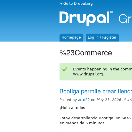
◄ Go to Drupal.org
Homepage
Log in / Register
%23Commerce
Events happening in the comm
www.drupal.org.
Bootiga permite crear tien
Posted by
arto22
on
May 21, 2026 at 4
¡Hola a todos!
Estoy desarrollando Bootiga, un SaaS
en menos de 5 minutos.