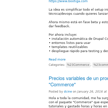
https://www.bootiga.com
La idea es simplificar todo el setup in
técnica/devops cuando quieres lanza
Ahora mismo está en fase beta y est
dar feedback.
Por ahora incluye:
• instalación automática de Drupal
• entornos listos para usar
• templates reutilizables
• despliegue rápido para testing y des
Read more
Categories:
%23Commerce
,
%23comme
Precios variables de un pr
"Commerce"
Posted by
dcine
on
January 26, 2016 a
Hola a toda la comunidad, me ha surg
con el paquete "Commerce" que esper
tutoriales y gastado horas y horas en