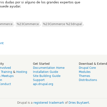
is dudas por si alguno de los grandes expertos que
puede ayudar.
ommerce
,
%23Commerce
,
%23Commerce %23drupal
,
ity
Get Started
Download & Exten
Involved
Documentation Home
Drupal Core
,
Training
&
Hosting
Installation Guide
Modules
& Meetups
Site Building Guide
Themes
on
Support
Distributions
Conduct
api.drupal.org
Drupal is a
registered trademark
of
Dries Buytaert
.