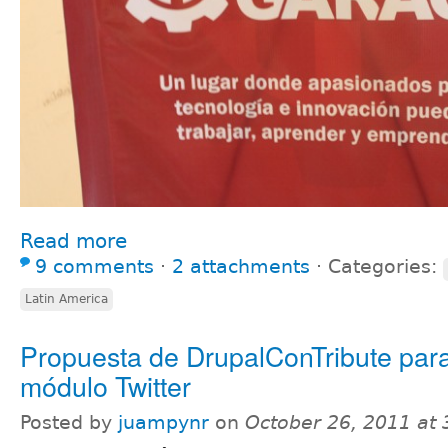
Read more
9 comments
⋅
2 attachments
⋅
Categories:
Latin America
Propuesta de DrupalConTribute para
módulo Twitter
Posted by
juampynr
on
October 26, 2011 at