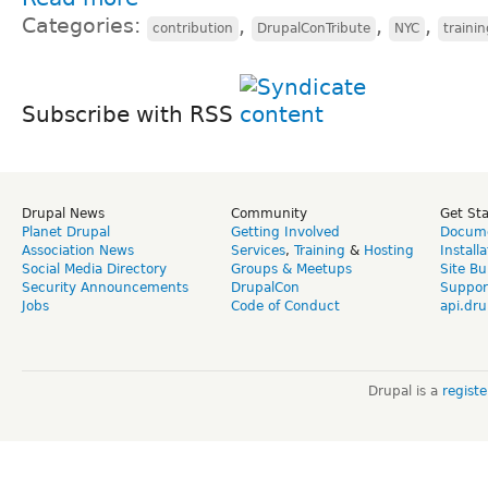
Categories:
,
,
,
contribution
DrupalConTribute
NYC
traini
Subscribe with RSS
Drupal News
Community
Get St
Planet Drupal
Getting Involved
Docume
Association News
Services
,
Training
&
Hosting
Install
Social Media Directory
Groups & Meetups
Site Bu
Security Announcements
DrupalCon
Suppor
Jobs
Code of Conduct
api.dru
Drupal is a
regist