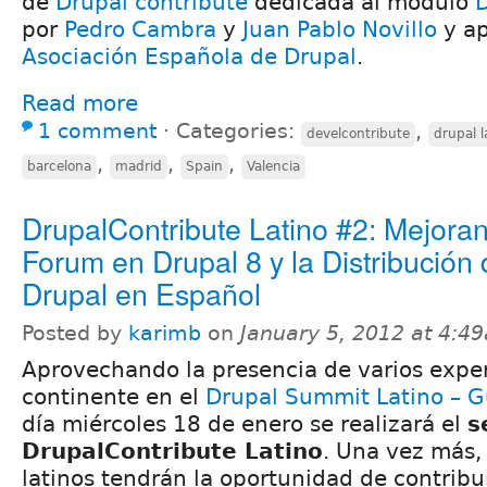
de
Drupal contribute
dedicada al módulo
por
Pedro Cambra
y
Juan Pablo Novillo
y ap
Asociación Española de Drupal
.
Read more
1 comment
⋅
Categories:
,
develcontribute
drupal 
,
,
,
barcelona
madrid
Spain
Valencia
DrupalContribute Latino #2: Mejora
Forum en Drupal 8 y la Distribución
Drupal en Español
Posted by
karimb
on
January 5, 2012 at 4:4
Aprovechando la presencia de varios exper
continente en el
Drupal Summit Latino – 
día miércoles 18 de enero se realizará el
s
DrupalContribute Latino
. Una vez más,
latinos tendrán la oportunidad de contribui