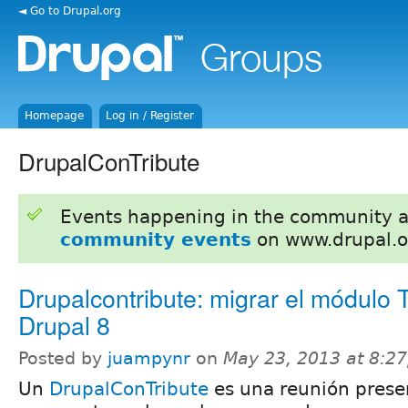
◄ Go to Drupal.org
Homepage
Log in / Register
DrupalConTribute
Events happening in the community 
community events
on www.drupal.o
Drupalcontribute: migrar el módulo T
Drupal 8
Posted by
juampynr
on
May 23, 2013 at 8:2
Un
DrupalConTribute
es una reunión prese