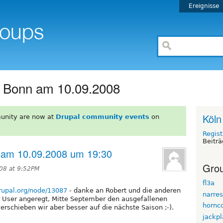
Ereignisse
in Bonn am 10.09.2008
Köln
unity are now at
Drupal community events
on
Regist
Beiträ
n am 10.09.2008 um 19:30
Grou
08 at 9:52PM
fl3a
drupal.org/node/13087
- danke an Robert und die anderen
narres
r User angeregt, Mitte September den ausgefallenen
hornc
erschieben wir aber besser auf die nächste Saison ;-).
jackpl