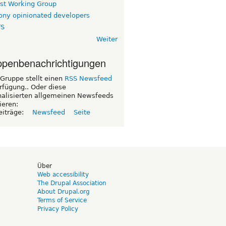
rst Working Group
ny opinionated developers
TS
Weiter
penbenachrichtigungen
Gruppe stellt einen
RSS Newsfeed
rfügung.. Oder diese
nalisierten allgemeinen Newsfeeds
ieren:
eiträge:
Newsfeed
Seite
d
Über
Web accessibility
The Drupal Association
About Drupal.org
Terms of Service
Privacy Policy