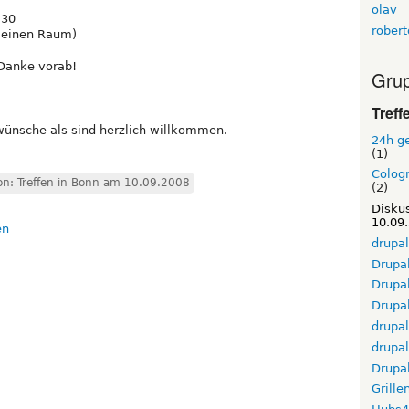
olav
:30
rober
m einen Raum)
 Danke vorab!
Grup
Treff
ünsche als sind herzlich willkommen.
24h g
(1)
Cologn
on: Treffen in Bonn am 10.09.2008
(2)
Diskus
10.09
drupal
Drupal
Drupa
Drupal
drupa
drupa
Drupa
Grille