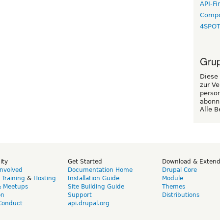
API-Fi
Compo
4SPO
Grup
Diese 
zur Ve
perso
abonn
Alle B
ity
Get Started
Download & Exten
Involved
Documentation Home
Drupal Core
,
Training
&
Hosting
Installation Guide
Module
& Meetups
Site Building Guide
Themes
on
Support
Distributions
Conduct
api.drupal.org