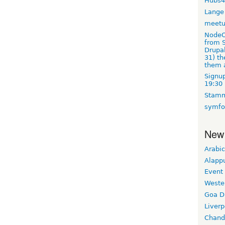
Hubs4
Lange
meet
NodeO
from S
Drupal
31) t
them 
Signup
19:30
Stamm
symfo
New
Arabic
Alapp
Event
Weste
Goa D
Liverp
Chand