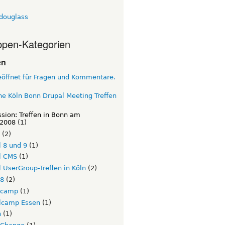
tdouglass
pen-Kategorien
en
eöffnet für Fragen und Kommentare.
e Köln Bonn Drupal Meeting Treffen
sion: Treffen in Bonn am
.2008
(1)
(2)
 8 und 9
(1)
l CMS
(1)
 UserGroup-Treffen in Köln
(2)
l8
(2)
lcamp
(1)
lcamp Essen
(1)
n
(1)