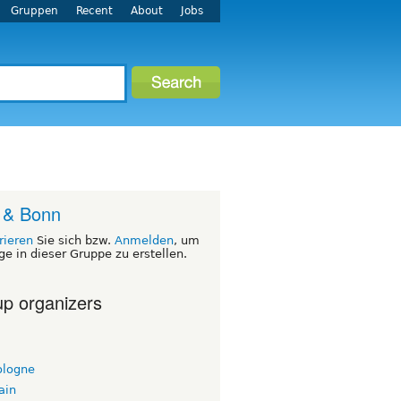
Gruppen
Recent
About
Jobs
 & Bonn
rieren
Sie sich bzw.
Anmelden
, um
ge in dieser Gruppe zu erstellen.
p organizers
ologne
ain