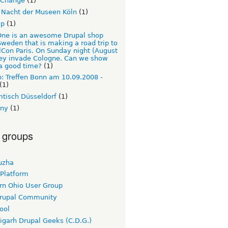
Change
(1)
 Nacht der Museen Köln
(1)
up
(1)
ne is an awesome Drupal shop
weden that is making a road trip to
Con Paris. On Sunday night (August
hey invade Cologne. Can we show
a good time?
(1)
: Treffen Bonn am 10.09.2008 -
(1)
tisch Düsseldorf
(1)
ny
(1)
 groups
uzha
 Platform
rn Ohio User Group
rupal Community
ool
igarh Drupal Geeks (C.D.G.)