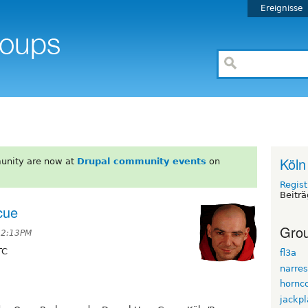
Ereignisse
Köln
unity are now at
Drupal community events
on
Regist
Beiträ
cue
Grou
 2:13PM
TC
fl3a
narres
hornc
jackpl