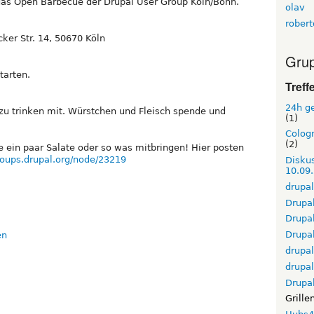
das Open Barbecue der Drupal User Group Köln/Bonn.
olav
rober
ker Str. 14, 50670 Köln
Grup
tarten.
Treff
24h g
s zu trinken mit. Würstchen und Fleisch spende und
(1)
Cologn
(2)
e ein paar Salate oder so was mitbringen! Hier posten
groups.drupal.org/node/23219
Diskus
10.09
drupal
Drupal
Drupa
Drupal
drupa
drupa
Drupa
Grille