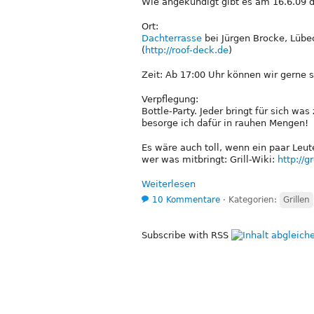
Wie angekündigt gibt es am 16.6.09 
Ort:
Dachterrasse
bei Jürgen Brocke, Lübec
(
http://roof-deck.de
)
Zeit: Ab 17:00 Uhr können wir gerne s
Verpflegung:
Bottle-Party. Jeder bringt für sich wa
besorge ich dafür in rauhen Mengen!
Es wäre auch toll, wenn ein paar Leut
wer was mitbringt: Grill-Wiki:
http://
Weiterlesen
10 Kommentare
⋅
Kategorien:
Grillen
Subscribe with RSS