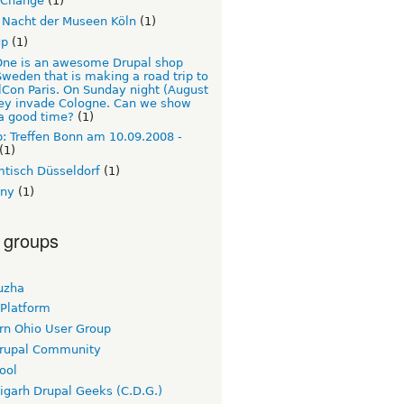
Change
(1)
 Nacht der Museen Köln
(1)
up
(1)
ne is an awesome Drupal shop
weden that is making a road trip to
Con Paris. On Sunday night (August
hey invade Cologne. Can we show
a good time?
(1)
: Treffen Bonn am 10.09.2008 -
(1)
tisch Düsseldorf
(1)
ny
(1)
 groups
uzha
 Platform
rn Ohio User Group
rupal Community
ool
igarh Drupal Geeks (C.D.G.)