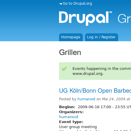
◄ Go to Drupal.org
Homepage
Log in / Register
Grillen
Events happening in the comm
www.drupal.org.
UG Köln/Bonn Open Barbe
Posted by
humanoid
on
Mai 24, 2009 at
Beginn:
2009-06-16
17:00
-
23:55
U
Organizers:
humanoid
Event type:
User group meeting