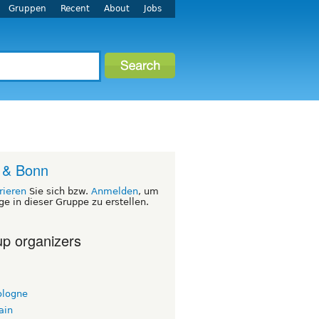
Gruppen
Recent
About
Jobs
 & Bonn
rieren
Sie sich bzw.
Anmelden
, um
ge in dieser Gruppe zu erstellen.
p organizers
ologne
ain