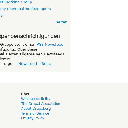
rst Working Group
ny opinionated developers
TS
Weiter
penbenachrichtigungen
Gruppe stellt einen
RSS Newsfeed
rfügung.. Oder diese
nalisierten allgemeinen Newsfeeds
ieren:
eiträge:
Newsfeed
Seite
d
Über
Web accessibility
The Drupal Association
About Drupal.org
Terms of Service
Privacy Policy