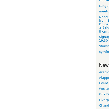
Hubs4
Lange
meet
NodeO
from S
Drupal
31) t
them 
Signup
19:30
Stamm
symfo
New
Arabic
Alapp
Event
Weste
Goa D
Liverp
Chand