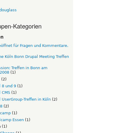
tdouglass
pen-Kategorien
en
eöffnet für Fragen und Kommentare.
e Köln Bonn Drupal Meeting Treffen
sion: Treffen in Bonn am
.2008
(1)
(2)
 8 und 9
(1)
l CMS
(1)
 UserGroup-Treffen in Köln
(2)
l8
(2)
lcamp
(1)
lcamp Essen
(1)
n
(1)