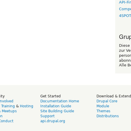
API-Fi
Compo
4SPO
Grup
Diese 
zur Ve
perso
abonn
Alle B
ity
Get Started
Download & Exten
Involved
Documentation Home
Drupal Core
,
Training
&
Hosting
Installation Guide
Module
& Meetups
Site Building Guide
Themes
on
Support
Distributions
Conduct
api.drupal.org