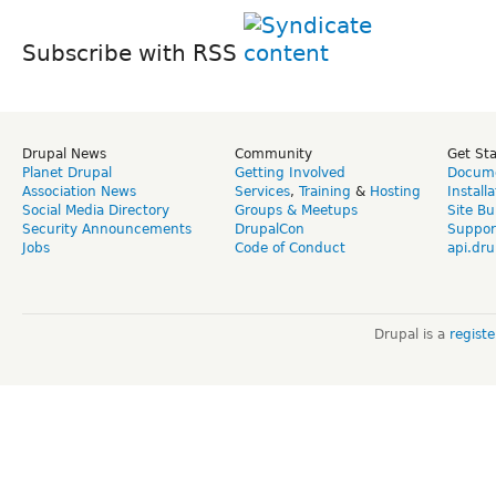
Subscribe with RSS
Drupal News
Community
Get St
Planet Drupal
Getting Involved
Docume
Association News
Services
,
Training
&
Hosting
Install
Social Media Directory
Groups & Meetups
Site Bu
Security Announcements
DrupalCon
Suppor
Jobs
Code of Conduct
api.dru
Drupal is a
regist