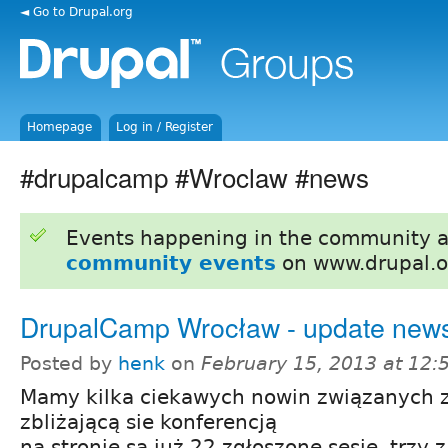
◄ Go to Drupal.org
Homepage
Log in / Register
#drupalcamp #Wroclaw #news
Events happening in the community 
community events
on www.drupal.o
DrupalCamp Wrocław - update new
Posted by
henk
on
February 15, 2013 at 12
Mamy kilka ciekawych nowin związanych 
zbliżającą sie konferencją
na stronie są już 22 zgłoszone sesje, trzy z