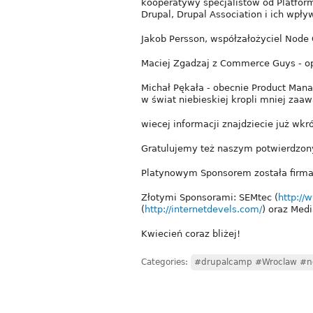
kooperatywy specjalistów od Platfor
Drupal, Drupal Association i ich wpły
Jakob Persson, współzałożyciel Node O
Maciej Zgadzaj z Commerce Guys - op
Michał Pękała - obecnie Product Man
w świat niebieskiej kropli mniej za
wiecej informacji znajdziecie już wkr
Gratulujemy też naszym potwierdzon
Platynowym Sponsorem została firma
Złotymi Sponsorami: SEMtec (
http://
(
http://internetdevels.com/
) oraz Medi
Kwiecień coraz bliżej!
Categories:
#drupalcamp #Wroclaw #n