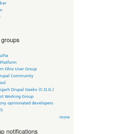
oker
m
z
 groups
uzha
 Platform
rn Ohio User Group
rupal Community
ool
igarh Drupal Geeks (C.D.G.)
rst Working Group
ny opinionated developers
TS
more
p notifications