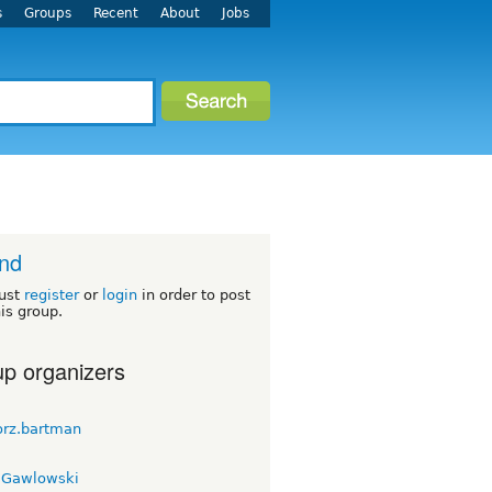
s
Groups
Recent
About
Jobs
nd
ust
register
or
login
in order to post
his group.
p organizers
orz.bartman
 Gawlowski