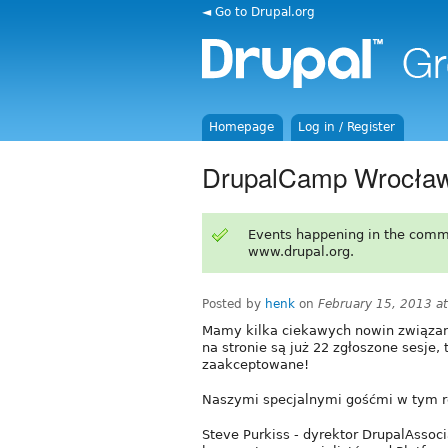
◄ Go to Drupal.org
Homepage
Log in / Register
DrupalCamp Wrocław
Events happening in the comm
www.drupal.org.
Posted by
henk
on
February 15, 2013 a
Mamy kilka ciekawych nowin związany
na stronie są już 22 zgłoszone sesje, t
zaakceptowane!
Naszymi specjalnymi gośćmi w tym r
Steve Purkiss - dyrektor DrupalAssoci