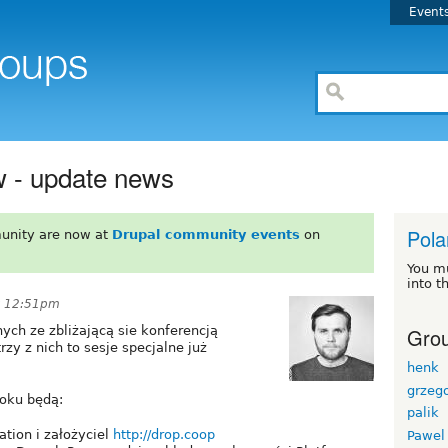
Event
 - update news
Pola
unity are now at
Drupal community events
on
You m
into t
t 12:51pm
Grou
ch ze zbliżającą sie konferencją
rzy z nich to sesje specjalne już
henk
grzeg
oku będą:
palik
ation i założyciel
http://drop.coop
Pawel