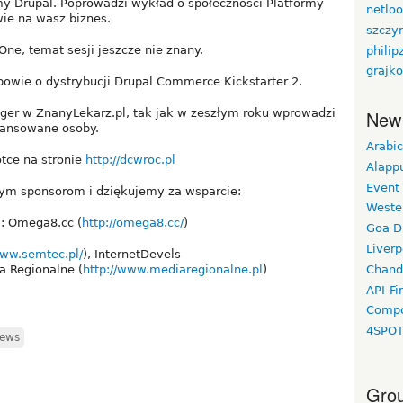
my Drupal. Poprowadzi wykład o społeczności Platformy
netlo
wie na wasz biznes.
szczy
ne, temat sesji jeszcze nie znany.
philip
grajko
owie o dystrybucji Drupal Commerce Kickstarter 2.
ager w ZnanyLekarz.pl, tak jak w zeszłym roku wprowadzi
New
awansowane osoby.
Arabic
ótce na stronie
http://dcwroc.pl
Alapp
Event
ym sponsorom i dziękujemy za wsparcie:
Weste
: Omega8.cc (
http://omega8.cc/
)
Goa D
Liverp
www.semtec.pl/
), InternetDevels
Chand
a Regionalne (
http://www.mediaregionalne.pl
)
API-Fi
Compo
4SPO
ews
Grou