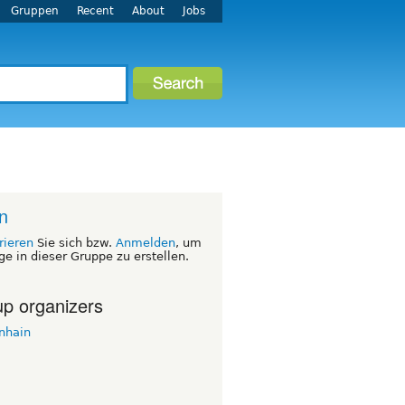
Gruppen
Recent
About
Jobs
in
rieren
Sie sich bzw.
Anmelden
, um
ge in dieser Gruppe zu erstellen.
p organizers
nhain