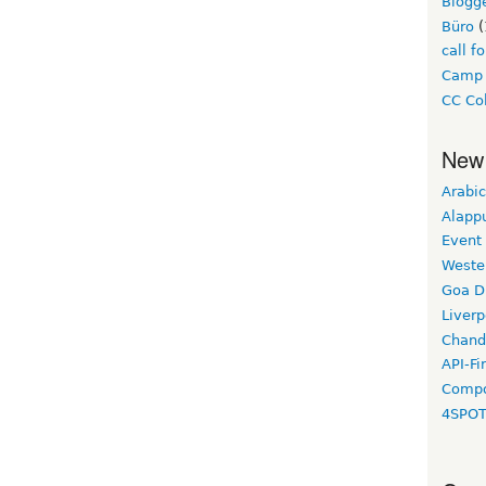
Blogg
Büro
(
call f
Camp
CC Col
New
Arabic
Alapp
Event
Weste
Goa D
Liverp
Chand
API-Fi
Compo
4SPO