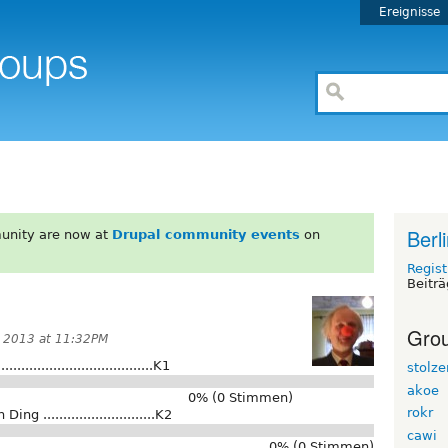
Ereignisse
Berl
unity are now at
Drupal community events
on
Regist
Beiträ
Grou
, 2013 at 11:32PM
.............................K1
stolze
akoe
0% (0 Stimmen)
rokr
............................K2
cawi
0% (0 Stimmen)