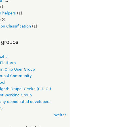
en
(1)
1)
or helpers
(1)
(2)
on Classification
(1)
 groups
uzha
 Platform
rn Ohio User Group
rupal Community
ool
igarh Drupal Geeks (C.D.G.)
rst Working Group
ny opinionated developers
TS
Weiter