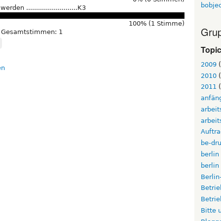
bobje
en ..........................K3
100% (1 Stimme)
Grup
Gesamtstimmen: 1
Topi
2009
(
2010
(
2011
(
anfän
arbei
arbeit
Auftr
be-dru
berlin
berlin
Berli
Betri
Betri
Bitte 