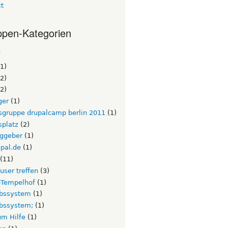
ct
pen-Kategorien
c
1)
2)
2)
ger
(1)
tsgruppe drupalcamp berlin 2011
(1)
splatz
(2)
aggeber
(1)
pal.de
(1)
(11)
 user treffen
(3)
n-Tempelhof
(1)
ebssystem
(1)
ebssystem;
(1)
um Hilfe
(1)