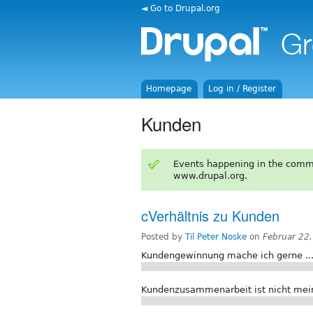
◄ Go to Drupal.org
Homepage
Log in / Register
Kunden
Events happening in the comm
www.drupal.org.
cVerhältnis zu Kunden
Posted by
Til Peter Noske
on
Februar 22
Kundengewinnung mache ich gerne ............
Kundenzusammenarbeit ist nicht mein Ding 