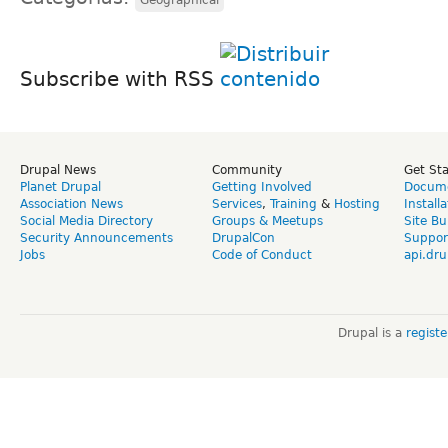
Subscribe with RSS
Drupal News
Community
Get St
Planet Drupal
Getting Involved
Docume
Association News
Services
,
Training
&
Hosting
Install
Social Media Directory
Groups & Meetups
Site Bu
Security Announcements
DrupalCon
Suppor
Jobs
Code of Conduct
api.dru
Drupal is a
regist