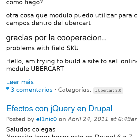
como hago?
otra cosa que modulo puedo utilizar para 
campos dentro del ubercart
gracias por la cooperacion..
problems with field SKU
Hello, am trying to build a site to sell onli
module UBERCART
Leer más
3 comentarios
⋅
Categorías:
#Ubercart 2.0
Efectos con jQuery en Drupal
Posted by
el1nic0
on
Abril 24, 2011 at 6:49
Saludos colegas
Necesito logar hacer esto en Drupal 6 o 7